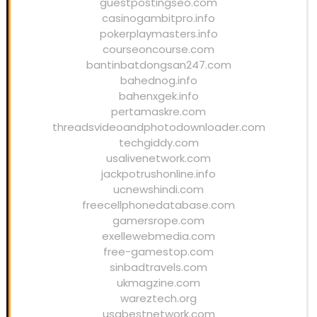
guestpostingseo.com
casinogambitpro.info
pokerplaymasters.info
courseoncourse.com
bantinbatdongsan247.com
bahednog.info
bahenxgek.info
pertamaskre.com
threadsvideoandphotodownloader.com
techgiddy.com
usalivenetwork.com
jackpotrushonline.info
ucnewshindi.com
freecellphonedatabase.com
gamersrope.com
exellewebmedia.com
free-gamestop.com
sinbadtravels.com
ukmagzine.com
wareztech.org
usabestnetwork.com