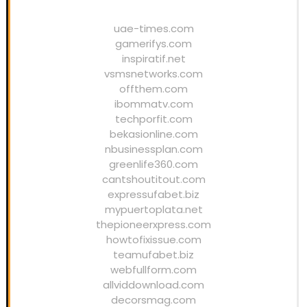
uae-times.com
gamerifys.com
inspiratif.net
vsmsnetworks.com
offthem.com
ibommatv.com
techporfit.com
bekasionline.com
nbusinessplan.com
greenlife360.com
cantshoutitout.com
expressufabet.biz
mypuertoplata.net
thepioneerxpress.com
howtofixissue.com
teamufabet.biz
webfullform.com
allviddownload.com
decorsmag.com