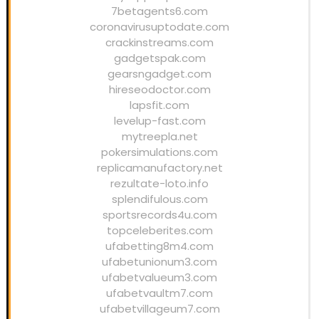
7betagents6.com
coronavirusuptodate.com
crackinstreams.com
gadgetspak.com
gearsngadget.com
hireseodoctor.com
lapsfit.com
levelup-fast.com
mytreepla.net
pokersimulations.com
replicamanufactory.net
rezultate-loto.info
splendifulous.com
sportsrecords4u.com
topceleberites.com
ufabetting8m4.com
ufabetunionum3.com
ufabetvalueum3.com
ufabetvaultm7.com
ufabetvillageum7.com