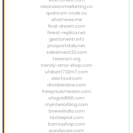
clearvisionmarketing.co
quantum-code.co
whatnews.me
final-dream.com
finest-replica.net
gestioneinh.info
prosportdaily.net
salesinvest22.com
teseract.org
trendy-ama-shop.com
ufabett732m7.com
visiofood.com
droidwindow.com
freeprsubmission.com
ufagold666.com
myinteriorblog.com
bnewsindia.com
techiepick.com
bamzyshop.com
pondycars.com