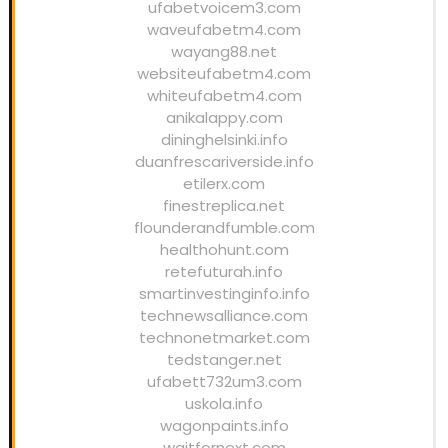
ufabetvoicem3.com
waveufabetm4.com
wayang88.net
websiteufabetm4.com
whiteufabetm4.com
anikalappy.com
dininghelsinki.info
duanfrescariverside.info
etilerx.com
finestreplica.net
flounderandfumble.com
healthohunt.com
retefuturah.info
smartinvestinginfo.info
technewsalliance.com
technonetmarket.com
tedstanger.net
ufabett732um3.com
uskola.info
wagonpaints.info
waitfornext.com