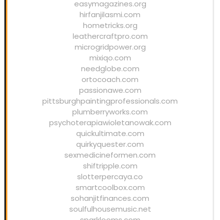
easymagazines.org
hirfanjilasmi.com
hometricks.org
leathercraftpro.com
microgridpower.org
mixiqo.com
needglobe.com
ortocoach.com
passionawe.com
pittsburghpaintingprofessionals.com
plumberryworks.com
psychoterapiawioletanowak.com
quickultimate.com
quirkyquester.com
sexmedicineformen.com
shiftripple.com
slotterpercaya.co
smartcoolbox.com
sohanjitfinances.com
soulfulhousemusic.net
sparklooms.com