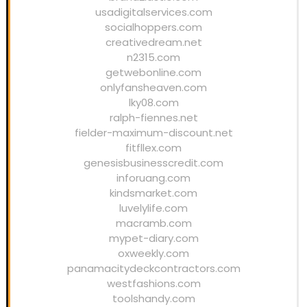
usadigitalservices.com
socialhoppers.com
creativedream.net
n2315.com
getwebonline.com
onlyfansheaven.com
lky08.com
ralph-fiennes.net
fielder-maximum-discount.net
fitfllex.com
genesisbusinesscredit.com
inforuang.com
kindsmarket.com
luvelylife.com
macramb.com
mypet-diary.com
oxweekly.com
panamacitydeckcontractors.com
westfashions.com
toolshandy.com