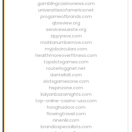
gamblingcasinonews.com
universitiesofamerica.net
progameofbrands.com
qbreview.org
servicewueste.org
zippyrevs.com
matkanumbernow.com
myjobcirculars.com
healthmoreoverfitness.com
topslotxgames.com
routerloggnet.net
dantella6.com
slotsgamesone.com
hispinzone.com
kalyanbazarnights.com
top-online-casino-usa.com
honghuidoor.com
flowingtravel.com
nineniki.com
brandiospecialists.com