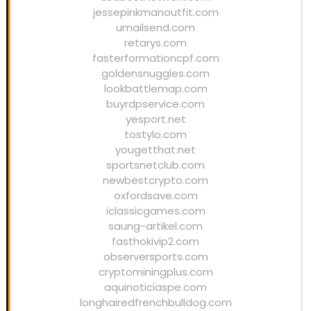
jessepinkmanoutfit.com
umailsend.com
retarys.com
fasterformationcpf.com
goldensnuggles.com
lookbattlemap.com
buyrdpservice.com
yesport.net
tostylo.com
yougetthat.net
sportsnetclub.com
newbestcrypto.com
oxfordsave.com
iclassicgames.com
saung-artikel.com
fasthokivip2.com
observersports.com
cryptominingplus.com
aquinoticiaspe.com
longhairedfrenchbulldog.com