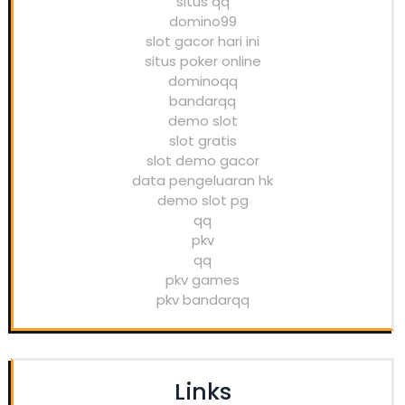
situs qq
domino99
slot gacor hari ini
situs poker online
dominoqq
bandarqq
demo slot
slot gratis
slot demo gacor
data pengeluaran hk
demo slot pg
qq
pkv
qq
pkv games
pkv bandarqq
Links