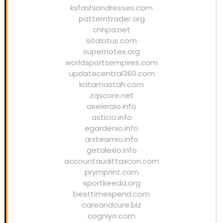
ksfashiondresses.com
patterntrader.org
cnhpa.net
sitalotus.com
supernotes.org
worldsportsempires.com
updatecentral360.com
katamastah.com
zqscore.net
aseleraio.info
asticio.info
egardenio.info
arxteamio.info
getalexio.info
accountaudittaxcon.com
prymprint.com
sportkeeda.org
besttimespend.com
careandcure.biz
cogniyo.com