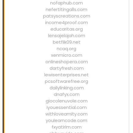
nofaphub.com
nefertitingalls.com
patsyscreations.com
income4proof.com
educaritas.org
lensajelajah.com
betflik09.net
ncaq.org
xenmicro.com
onlineshopera.com
dartyfresh.com
lewisenterprises.net
pcsoftwarefree.org
dailylinking.com
dnafyx.com
giocolenuvole.com
iyouessential.com
withloveamity.com
youlearncode.com
fxyatirim.com