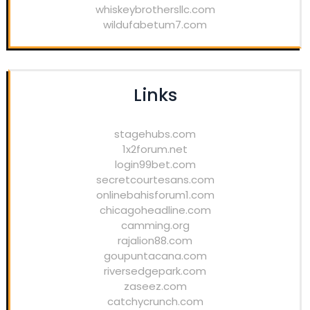
whiskeybrothersllc.com
wildufabetum7.com
Links
stagehubs.com
1x2forum.net
login99bet.com
secretcourtesans.com
onlinebahisforum1.com
chicagoheadline.com
camming.org
rajalion88.com
goupuntacana.com
riversedgepark.com
zaseez.com
catchycrunch.com