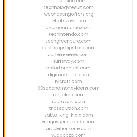
abbuguide.com
technologyresult.com
webhostingoffers.org
whatszow.com
ehomeamerca.com
techintendo.com
techgreenpure.com
bestdropshipstore.com
cartelreviews.com
surfsway.com
nailartproduct.com
digitactseed.com
lvlcraft.com
90secondmoneyloans.com
xenmicro.com
rodrovers.com
tripssolution.com
satta-king-india.com
yukigassencanada.com
articlehorizone.com
yuqqbbzp.com