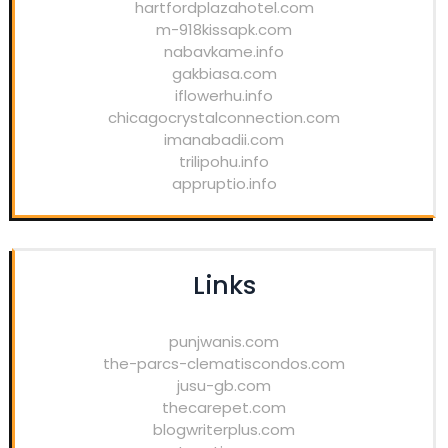
hartfordplazahotel.com
m-918kissapk.com
nabavkame.info
gakbiasa.com
iflowerhu.info
chicagocrystalconnection.com
imanabadii.com
trilipohu.info
appruptio.info
Links
punjwanis.com
the-parcs-clematiscondos.com
jusu-gb.com
thecarepet.com
blogwriterplus.com