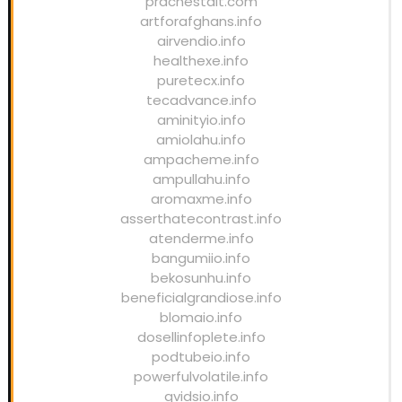
prachestait.com
artforafghans.info
airvendio.info
healthexe.info
puretecx.info
tecadvance.info
aminityio.info
amiolahu.info
ampacheme.info
ampullahu.info
aromaxme.info
asserthatecontrast.info
atenderme.info
bangumiio.info
bekosunhu.info
beneficialgrandiose.info
blomaio.info
dosellinfoplete.info
podtubeio.info
powerfulvolatile.info
qvidsio.info