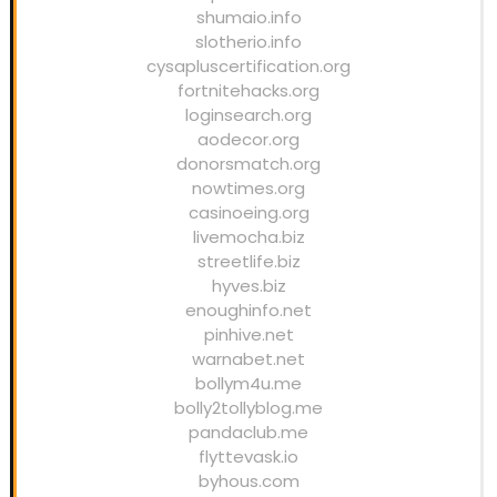
shumaio.info
slotherio.info
cysapluscertification.org
fortnitehacks.org
loginsearch.org
aodecor.org
donorsmatch.org
nowtimes.org
casinoeing.org
livemocha.biz
streetlife.biz
hyves.biz
enoughinfo.net
pinhive.net
warnabet.net
bollym4u.me
bolly2tollyblog.me
pandaclub.me
flyttevask.io
byhous.com