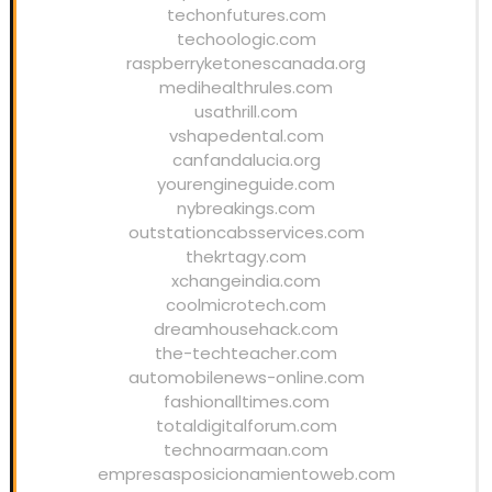
techonfutures.com
techoologic.com
raspberryketonescanada.org
medihealthrules.com
usathrill.com
vshapedental.com
canfandalucia.org
yourengineguide.com
nybreakings.com
outstationcabsservices.com
thekrtagy.com
xchangeindia.com
coolmicrotech.com
dreamhousehack.com
the-techteacher.com
automobilenews-online.com
fashionalltimes.com
totaldigitalforum.com
technoarmaan.com
empresasposicionamientoweb.com