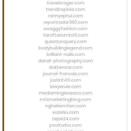
travelstager.com
trendinspires.com
rannyephul.com
reportradar360.com
swaggyfashion.com
taraftariumtv10.com
questionquery.com
bodybuildinglegend.com
brilliant-nails.com
dandr-photography.com
dokteroce.com
journal-francais.com
justintv10.com
lawyerule.com
mediamingleseaco.com
mtsmarketingblog.com
nghekiemtien.com
wasirku.com
tejas24.com
poolturbo.com