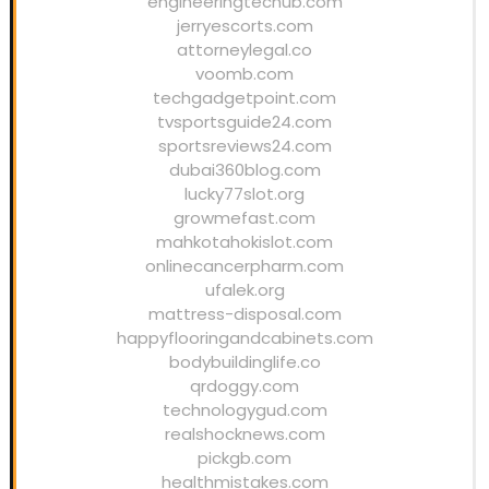
engineeringtechub.com
jerryescorts.com
attorneylegal.co
voomb.com
techgadgetpoint.com
tvsportsguide24.com
sportsreviews24.com
dubai360blog.com
lucky77slot.org
growmefast.com
mahkotahokislot.com
onlinecancerpharm.com
ufalek.org
mattress-disposal.com
happyflooringandcabinets.com
bodybuildinglife.co
qrdoggy.com
technologygud.com
realshocknews.com
pickgb.com
healthmistakes.com