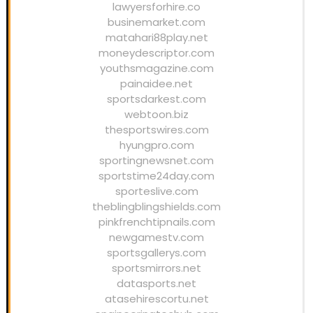
lawyersforhire.co
businemarket.com
matahari88play.net
moneydescriptor.com
youthsmagazine.com
painaidee.net
sportsdarkest.com
webtoon.biz
thesportswires.com
hyungpro.com
sportingnewsnet.com
sportstime24day.com
sporteslive.com
theblingblingshields.com
pinkfrenchtipnails.com
newgamestv.com
sportsgallerys.com
sportsmirrors.net
datasports.net
atasehirescortu.net