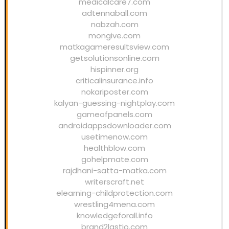
medicalcare7.com
adtennaball.com
nabzah.com
mongive.com
matkagameresultsview.com
getsolutionsonline.com
hispinner.org
criticalinsurance.info
nokariposter.com
kalyan-guessing-nightplay.com
gameofpanels.com
androidappsdownloader.com
usetimenow.com
healthblow.com
gohelpmate.com
rajdhani-satta-matka.com
writerscraft.net
elearning-childprotection.com
wrestling4mena.com
knowledgeforall.info
brand2lastio.com