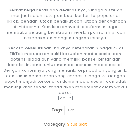
Berkat kerja keras dan dedikasinya, Sinaga123 telah
menjadi salah satu pembuat konten terpopuler di
TikTok, dengan jutaan pengikut dan jutaan penayangan
di videonya. Kesuksesannya di platform ini juga
membuka peluang kemitraan merek, sponsorship, dan
kesepakatan menguntungkan lainnya.
Secara keseluruhan, naiknya ketenaran Sinaga123 di
TikTok merupakan bukti kekuatan media sosial dan
potensi siapa pun yang memiliki ponsel pintar dan
koneksi internet untuk menjadi sensasi media sosial.
Dengan kontennya yang menarik, kepribadian yang unik,
dan taktik pemasaran yang cerdas, Sinaga123 dengan
cepat menjadi terkenal di dunia media sosial, dan tidak
menunjukkan tanda-tanda akan melambat dalam waktu
dekat.
[ad_2]
Tags:
slot
Category:
Situs Slot