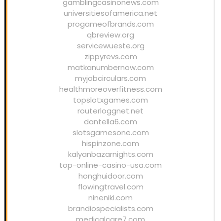
gamblingcasinonews.com
universitiesofamerica.net
progameofbrands.com
qbreview.org
servicewueste.org
zippyrevs.com
matkanumbernow.com
myjobcirculars.com
healthmoreoverfitness.com
topslotxgames.com
routerloggnet.net
dantella6.com
slotsgamesone.com
hispinzone.com
kalyanbazarnights.com
top-online-casino-usa.com
honghuidoor.com
flowingtravel.com
nineniki.com
brandiospecialists.com
medicalcare7.com