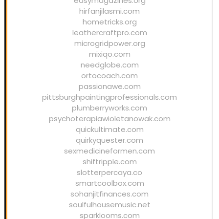
easymagazines.org
hirfanjilasmi.com
hometricks.org
leathercraftpro.com
microgridpower.org
mixiqo.com
needglobe.com
ortocoach.com
passionawe.com
pittsburghpaintingprofessionals.com
plumberryworks.com
psychoterapiawioletanowak.com
quickultimate.com
quirkyquester.com
sexmedicineformen.com
shiftripple.com
slotterpercaya.co
smartcoolbox.com
sohanjitfinances.com
soulfulhousemusic.net
sparklooms.com