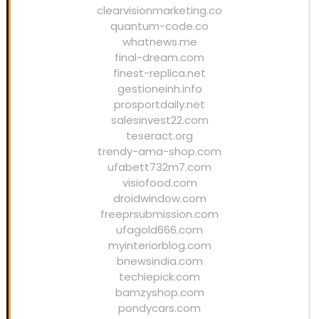
clearvisionmarketing.co
quantum-code.co
whatnews.me
final-dream.com
finest-replica.net
gestioneinh.info
prosportdaily.net
salesinvest22.com
teseract.org
trendy-ama-shop.com
ufabett732m7.com
visiofood.com
droidwindow.com
freeprsubmission.com
ufagold666.com
myinteriorblog.com
bnewsindia.com
techiepick.com
bamzyshop.com
pondycars.com