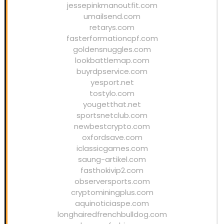
jessepinkmanoutfit.com
umailsend.com
retarys.com
fasterformationcpf.com
goldensnuggles.com
lookbattlemap.com
buyrdpservice.com
yesport.net
tostylo.com
yougetthat.net
sportsnetclub.com
newbestcrypto.com
oxfordsave.com
iclassicgames.com
saung-artikel.com
fasthokivip2.com
observersports.com
cryptominingplus.com
aquinoticiaspe.com
longhairedfrenchbulldog.com