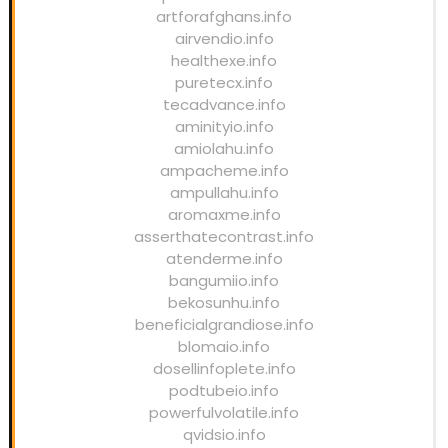
artforafghans.info
airvendio.info
healthexe.info
puretecx.info
tecadvance.info
aminityio.info
amiolahu.info
ampacheme.info
ampullahu.info
aromaxme.info
asserthatecontrast.info
atenderme.info
bangumiio.info
bekosunhu.info
beneficialgrandiose.info
blomaio.info
dosellinfoplete.info
podtubeio.info
powerfulvolatile.info
qvidsio.info