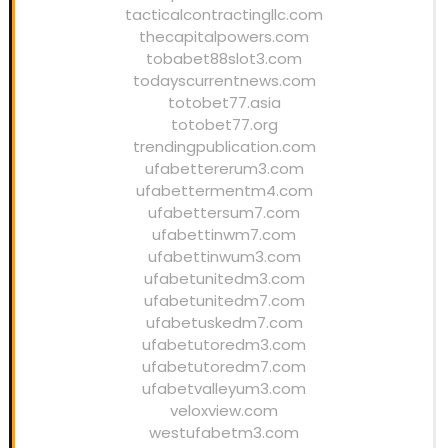
tacticalcontractingllc.com
thecapitalpowers.com
tobabet88slot3.com
todayscurrentnews.com
totobet77.asia
totobet77.org
trendingpublication.com
ufabettererum3.com
ufabettermentm4.com
ufabettersum7.com
ufabettinwm7.com
ufabettinwum3.com
ufabetunitedm3.com
ufabetunitedm7.com
ufabetuskedm7.com
ufabetutoredm3.com
ufabetutoredm7.com
ufabetvalleyum3.com
veloxview.com
westufabetm3.com