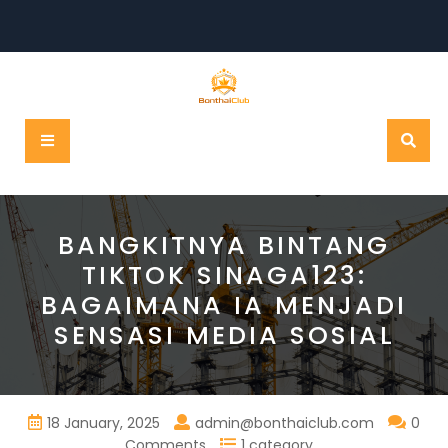
Skip
to
content
Open
Button
BANGKITNYA BINTANG
TIKTOK SINAGA123:
BAGAIMANA IA MENJADI
SENSASI MEDIA SOSIAL
18 January, 2025
admin@bonthaiclub.com
0
Comments
1 category