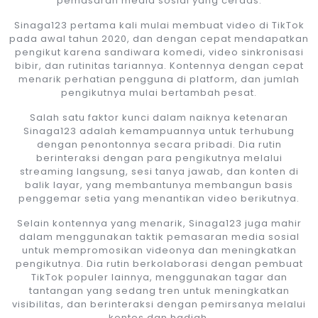
pemasaran media sosial yang cerdas.
Sinaga123 pertama kali mulai membuat video di TikTok
pada awal tahun 2020, dan dengan cepat mendapatkan
pengikut karena sandiwara komedi, video sinkronisasi
bibir, dan rutinitas tariannya. Kontennya dengan cepat
menarik perhatian pengguna di platform, dan jumlah
pengikutnya mulai bertambah pesat.
Salah satu faktor kunci dalam naiknya ketenaran
Sinaga123 adalah kemampuannya untuk terhubung
dengan penontonnya secara pribadi. Dia rutin
berinteraksi dengan para pengikutnya melalui
streaming langsung, sesi tanya jawab, dan konten di
balik layar, yang membantunya membangun basis
penggemar setia yang menantikan video berikutnya.
Selain kontennya yang menarik, Sinaga123 juga mahir
dalam menggunakan taktik pemasaran media sosial
untuk mempromosikan videonya dan meningkatkan
pengikutnya. Dia rutin berkolaborasi dengan pembuat
TikTok populer lainnya, menggunakan tagar dan
tantangan yang sedang tren untuk meningkatkan
visibilitas, dan berinteraksi dengan pemirsanya melalui
kontes dan hadiah.