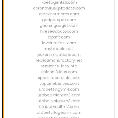
7betagents6.com
coronavirusuptodate.com
crackinstreams.com
gadgetspak.com
gearsngadget.com
hireseodoctor.com
lapsfit.com
levelup-fast.com
mytreepla.net
pokersimulations.com
replicamanufactory.net
rezultate-loto.info
splendifulous.com
sportsrecords4u.com
topceleberites.com
ufabetting8m4.com
ufabetunionum3.com
ufabetvalueum3.com
ufabetvaultm7.com
ufabetvillageum7.com