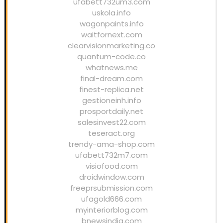
ufabett732um3.com
uskola.info
wagonpaints.info
waitfornext.com
clearvisionmarketing.co
quantum-code.co
whatnews.me
final-dream.com
finest-replica.net
gestioneinh.info
prosportdaily.net
salesinvest22.com
teseract.org
trendy-ama-shop.com
ufabett732m7.com
visiofood.com
droidwindow.com
freeprsubmission.com
ufagold666.com
myinteriorblog.com
bnewsindia.com