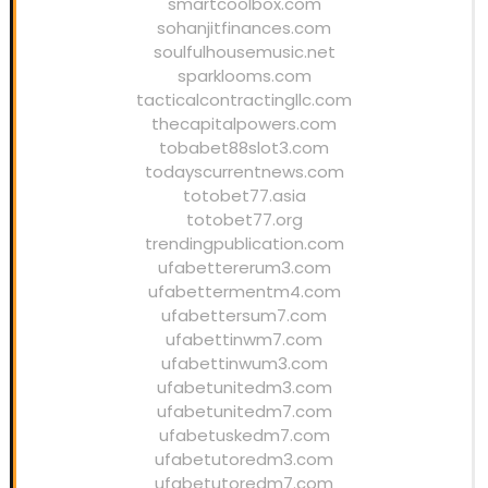
smartcoolbox.com
sohanjitfinances.com
soulfulhousemusic.net
sparklooms.com
tacticalcontractingllc.com
thecapitalpowers.com
tobabet88slot3.com
todayscurrentnews.com
totobet77.asia
totobet77.org
trendingpublication.com
ufabettererum3.com
ufabettermentm4.com
ufabettersum7.com
ufabettinwm7.com
ufabettinwum3.com
ufabetunitedm3.com
ufabetunitedm7.com
ufabetuskedm7.com
ufabetutoredm3.com
ufabetutoredm7.com