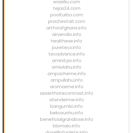
wasirku.com
tejas24.com
poolturbo.com
prachestait.com
artforafghans.info
airvendio.info
healthexe.info
puretecx.info
tecadvance.info
aminityio.info
amiolahu.info
ampacheme.info
ampullahu.info
aromaxme.info
asserthatecontrast.info
atenderme.info
bangumiio.info
bekosunhu.info
beneficialgrandiose.info
blomaio.info
dosellinfoplete.info