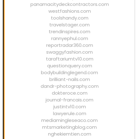
panamacitydeckcontractors.com
westfashions.com
toolshandy.com
travelstager.com
trendinspires.com
rannyephul.com
reportradar360.com
swaggyfashion.com
taraftariumtv10.com
questionquery.com
bodybuildinglegend.com
brilliant-nails.com
dandr-photography.com
dokteroce.com
journal-francais.com
justintv10.com
lawyerule.com
mediamingleseaco.com
mtsmarketingblog.com
nghekiemtien.com