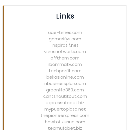
Links
uae-times.com
gamerifys.com
inspiratif.net
vsmsnetworks.com
offthem.com
ibommatv.com
techporfit.com
bekasionline.com
nbusinessplan.com
greenlife360.com
cantshoutitout.com
expressufabet.biz
mypuertoplata.net
thepioneerxpress.com
howtofixissue.com
teamufabet.biz