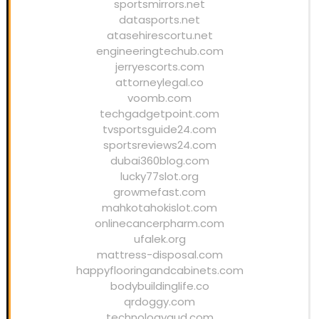
sportsmirrors.net
datasports.net
atasehirescortu.net
engineeringtechub.com
jerryescorts.com
attorneylegal.co
voomb.com
techgadgetpoint.com
tvsportsguide24.com
sportsreviews24.com
dubai360blog.com
lucky77slot.org
growmefast.com
mahkotahokislot.com
onlinecancerpharm.com
ufalek.org
mattress-disposal.com
happyflooringandcabinets.com
bodybuildinglife.co
qrdoggy.com
technologygud.com