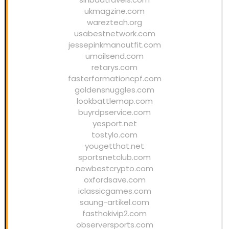
ukmagzine.com
wareztech.org
usabestnetwork.com
jessepinkmanoutfit.com
umailsend.com
retarys.com
fasterformationcpf.com
goldensnuggles.com
lookbattlemap.com
buyrdpservice.com
yesport.net
tostylo.com
yougetthat.net
sportsnetclub.com
newbestcrypto.com
oxfordsave.com
iclassicgames.com
saung-artikel.com
fasthokivip2.com
observersports.com