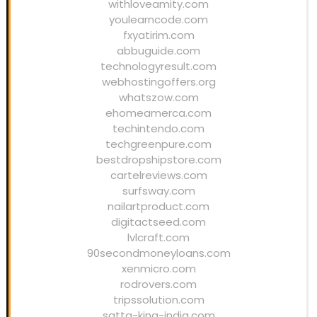
withloveamity.com
youlearncode.com
fxyatirim.com
abbuguide.com
technologyresult.com
webhostingoffers.org
whatszow.com
ehomeamerca.com
techintendo.com
techgreenpure.com
bestdropshipstore.com
cartelreviews.com
surfsway.com
nailartproduct.com
digitactseed.com
lvlcraft.com
90secondmoneyloans.com
xenmicro.com
rodrovers.com
tripssolution.com
satta-king-india.com