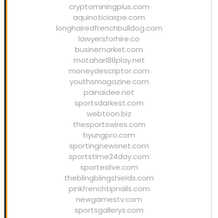
cryptominingplus.com
aquinoticiaspe.com
longhairedfrenchbulldog.com
lawyersforhire.co
businemarket.com
matahari88play.net
moneydescriptor.com
youthsmagazine.com
painaidee.net
sportsdarkest.com
webtoon.biz
thesportswires.com
hyungpro.com
sportingnewsnet.com
sportstime24day.com
sporteslive.com
theblingblingshields.com
pinkfrenchtipnails.com
newgamestv.com
sportsgallerys.com