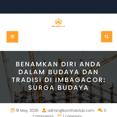
Skip
to
content
Open
Button
BENAMKAN DIRI ANDA
DALAM BUDAYA DAN
TRADISI DI IMBAGACOR:
SURGA BUDAYA
19 May, 2026
admin@bonthaiclub.com
0
Comments
1 category