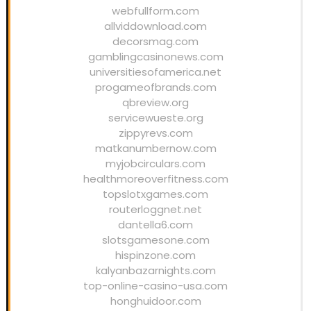
webfullform.com
allviddownload.com
decorsmag.com
gamblingcasinonews.com
universitiesofamerica.net
progameofbrands.com
qbreview.org
servicewueste.org
zippyrevs.com
matkanumbernow.com
myjobcirculars.com
healthmoreoverfitness.com
topslotxgames.com
routerloggnet.net
dantella6.com
slotsgamesone.com
hispinzone.com
kalyanbazarnights.com
top-online-casino-usa.com
honghuidoor.com