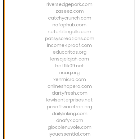
riversedgepark.com
zaseez.com
catchycrunch.com
nofaphub.com
nefertitingalls.com
patsyscreations.com
income4proof.com
educaritas.org
lensajelajah.com
betflik09.net
ncaq.org
xenmicro.com
onlineshopera.com
dartyfresh.com
lewisenterprises.net
pcsoftwarefree.org
dailylinking.com
dnafyx.com
giocolenuvole.com
iyouessential.com