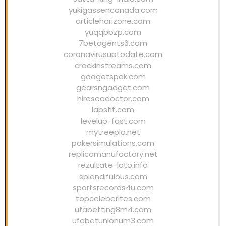
yukigassencanada.com
articlehorizone.com
yuqqbbzp.com
7betagents6.com
coronavirusuptodate.com
crackinstreams.com
gadgetspak.com
gearsngadget.com
hireseodoctor.com
lapsfit.com
levelup-fast.com
mytreepla.net
pokersimulations.com
replicamanufactory.net
rezultate-loto.info
splendifulous.com
sportsrecords4u.com
topceleberites.com
ufabetting8m4.com
ufabetunionum3.com