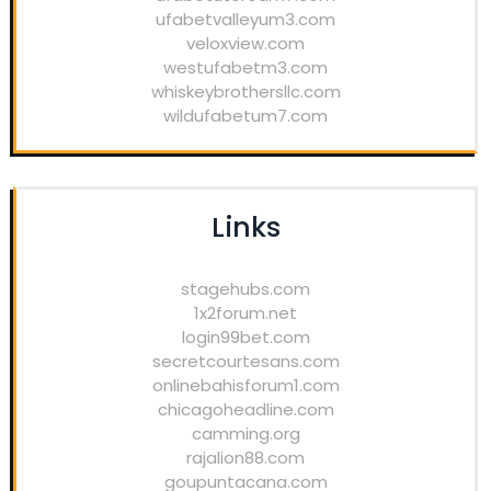
ufabetvalleyum3.com
veloxview.com
westufabetm3.com
whiskeybrothersllc.com
wildufabetum7.com
Links
stagehubs.com
1x2forum.net
login99bet.com
secretcourtesans.com
onlinebahisforum1.com
chicagoheadline.com
camming.org
rajalion88.com
goupuntacana.com