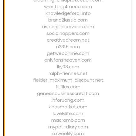
wrestling4mena.com
knowledgeforall.info
brand2lastio.com
usadigitalservices.com
socialhoppers.com
creativedream.net
n2315.com
getwebonline.com
onlyfansheaven.com
lky08.com
ralph-fiennes.net
fielder-maximum-discount.net
fitfllex.com
genesisbusinesscredit.com
inforuang.com
kindsmarket.com
luvelylife.com
macramb.com
mypet-diary.com
oxweekly.com