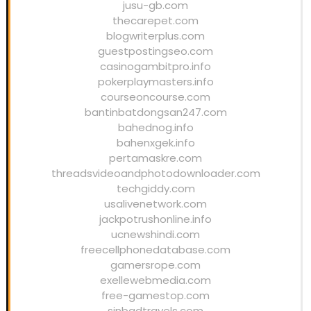
jusu-gb.com
thecarepet.com
blogwriterplus.com
guestpostingseo.com
casinogambitpro.info
pokerplaymasters.info
courseoncourse.com
bantinbatdongsan247.com
bahednog.info
bahenxgek.info
pertamaskre.com
threadsvideoandphotodownloader.com
techgiddy.com
usalivenetwork.com
jackpotrushonline.info
ucnewshindi.com
freecellphonedatabase.com
gamersrope.com
exellewebmedia.com
free-gamestop.com
sinbadtravels.com