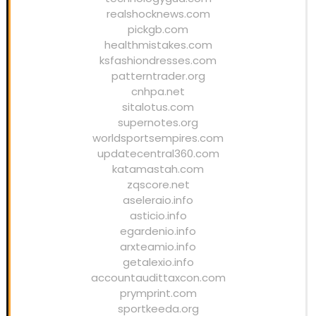
realshocknews.com
pickgb.com
healthmistakes.com
ksfashiondresses.com
patterntrader.org
cnhpa.net
sitalotus.com
supernotes.org
worldsportsempires.com
updatecentral360.com
katamastah.com
zqscore.net
aseleraio.info
asticio.info
egardenio.info
arxteamio.info
getalexio.info
accountaudittaxcon.com
prymprint.com
sportkeeda.org