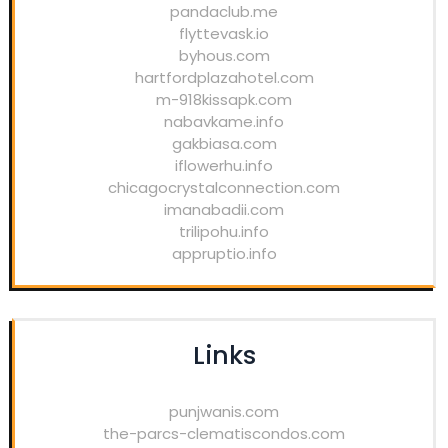
pandaclub.me
flyttevask.io
byhous.com
hartfordplazahotel.com
m-918kissapk.com
nabavkame.info
gakbiasa.com
iflowerhu.info
chicagocrystalconnection.com
imanabadii.com
trilipohu.info
appruptio.info
Links
punjwanis.com
the-parcs-clematiscondos.com