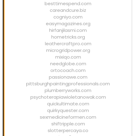
besttimespend.com
careandcure.biz
cogniyo.com
easymagazines.org
hirfanjilasmi.com
hometricks.org
leathercraftpro.com
microgridpower.org
mixiqo.com
needglobe.com
ortocoach.com
passionawe.com
pittsburghpaintingprofessionals.com
plumberryworks.com
psychoterapiawioletanowak.com
quickultimate.com
quirkyquester.com
sexmedicineformen.com
shiftripple.com
slotterpercaya.co