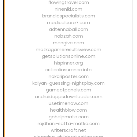
flowingtravel.com
nineniki.com
brandiospecialists.com
medicalcare7.com
adtennaball.com
nabzah.com
mongive.com
matkagameresultsview.com
getsolutionsonline.com
hispinner.org
criticalinsurance.info
nokariposter.com
kalyan-guessing-nightplay.com
gameofpanels.com
androidappsdownloader.com
usetimenow.com
healthblow.com
gohelpmate.com
rajdhani-satta-matka.com
writerscraft.net
elearning-childprotection.com