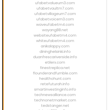
ufabetvalueum3.com
ufabetvaultm7.com
ufabetvillageum7.com
ufabetvoicem3.com
waveufabetm4.com
wayang88.net
websiteufabetm4.com
whiteufabetm4.com
anikalappy.com
dininghelsinki.info
duanfrescariverside.info
etilerx.com
finestreplica.net
flounderandfumble.com
healthohunt.com
retefuturah.info
smartinvestinginfo.info
technewsalliance.com
technonetmarket.com
tedstanger.net