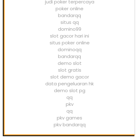
judi poker terpercaya
poker online
bandarqq
situs qq
domino99
slot gacor hari ini
situs poker online
dominoqq
bandarqq
demo slot
slot gratis
slot demo gacor
data pengeluaran hk
demo slot pg
qq
pkv
qq
pkv games
pkv bandarqq