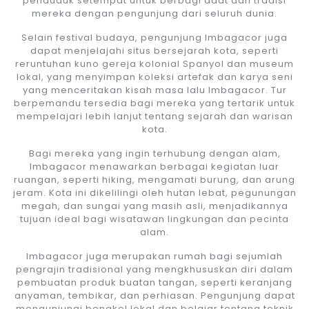
penduduk setempat untuk berbagi adat dan tradisi
mereka dengan pengunjung dari seluruh dunia.
Selain festival budaya, pengunjung Imbagacor juga
dapat menjelajahi situs bersejarah kota, seperti
reruntuhan kuno gereja kolonial Spanyol dan museum
lokal, yang menyimpan koleksi artefak dan karya seni
yang menceritakan kisah masa lalu Imbagacor. Tur
berpemandu tersedia bagi mereka yang tertarik untuk
mempelajari lebih lanjut tentang sejarah dan warisan
kota.
Bagi mereka yang ingin terhubung dengan alam,
Imbagacor menawarkan berbagai kegiatan luar
ruangan, seperti hiking, mengamati burung, dan arung
jeram. Kota ini dikelilingi oleh hutan lebat, pegunungan
megah, dan sungai yang masih asli, menjadikannya
tujuan ideal bagi wisatawan lingkungan dan pecinta
alam.
Imbagacor juga merupakan rumah bagi sejumlah
pengrajin tradisional yang mengkhususkan diri dalam
pembuatan produk buatan tangan, seperti keranjang
anyaman, tembikar, dan perhiasan. Pengunjung dapat
mengunjungi bengkel lokal dan belajar tentang teknik