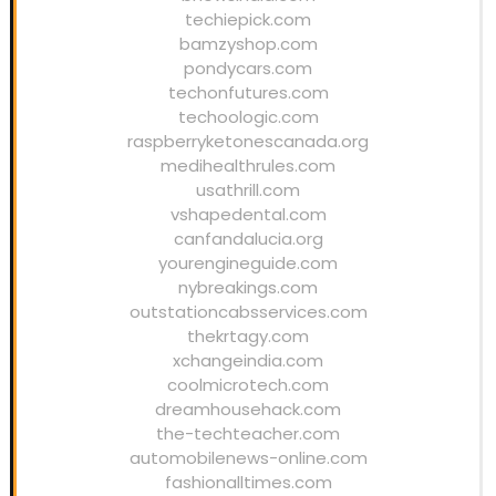
techiepick.com
bamzyshop.com
pondycars.com
techonfutures.com
techoologic.com
raspberryketonescanada.org
medihealthrules.com
usathrill.com
vshapedental.com
canfandalucia.org
yourengineguide.com
nybreakings.com
outstationcabsservices.com
thekrtagy.com
xchangeindia.com
coolmicrotech.com
dreamhousehack.com
the-techteacher.com
automobilenews-online.com
fashionalltimes.com