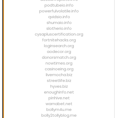
podtubeio.info
powerfulvolatile.info
qvidsio.info
shumaio.info
slotherio.info
cysapluscertification.org
fortnitehacks.org
loginsearch.org
aodecor.org
donorsmatch.org
nowtimes.org
casinoeing.org
livemocha.biz
streetlife.biz
hyves.biz
enoughinfo.net
pinhive.net
warnabet.net
bollym4u.me
bolly2tollyblog.me