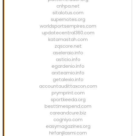
cnhpa.net
sitalotus.com
supernotes.org
worldsportsempires.com
updatecentral360.com
katamastah.com
zqscore.net
aseleraio.info
asticio.info
egardenio.info
arxteamio.info
getalexio.info
accountaudittaxcon.com
prymprint.com
sportkeeda.org
besttimespend.com
careandcure.biz
cogniyo.com
easymagazines.org
hirfanjilasmi.com