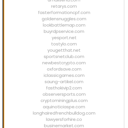
retarys.com
fasterformationcpf.com
goldensnuggles.com
lookbattlemap.com
buyrdpservice.com
yesport.net
tostylo.com
yougetthat.net
sportsnetclub.com
newbestcrypto.com
oxfordsave.com
iclassicgames.com
saung-artikel.com
fasthokivip2.com
observersports.com
cryptominingplus.com
aquinoticiaspe.com
longhairedfrenchbulldog.com
lawyersforhire.co
businemarket.com