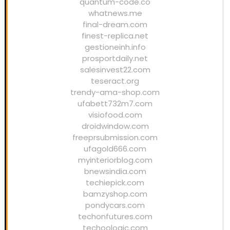
quantum-code.co
whatnews.me
final-dream.com
finest-replica.net
gestioneinh.info
prosportdaily.net
salesinvest22.com
teseract.org
trendy-ama-shop.com
ufabett732m7.com
visiofood.com
droidwindow.com
freeprsubmission.com
ufagold666.com
myinteriorblog.com
bnewsindia.com
techiepick.com
bamzyshop.com
pondycars.com
techonfutures.com
techoologic.com