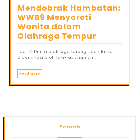
Mendobrak Hambatan:
WWB9 Menyoroti
Wanita dalam
Olahraga Tempur
[ad_1] Dunia olahraga tarung telah lama
didominasi oleh laki-laki, namun…
Read More
Search