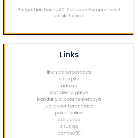
Pengertian Saung4D: Panduan Komprehensif
untuk Pemula
Links
link slot terpercaya
situs pkv
adu qq
slot demo gacor
bandar judi bola terpercaya
judi poker terpercaya
poker online
bandarqq
situs qq
domino99