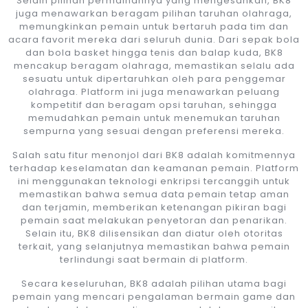
Selain pilihan permainannya yang mengesankan, BK8
juga menawarkan beragam pilihan taruhan olahraga,
memungkinkan pemain untuk bertaruh pada tim dan
acara favorit mereka dari seluruh dunia. Dari sepak bola
dan bola basket hingga tenis dan balap kuda, BK8
mencakup beragam olahraga, memastikan selalu ada
sesuatu untuk dipertaruhkan oleh para penggemar
olahraga. Platform ini juga menawarkan peluang
kompetitif dan beragam opsi taruhan, sehingga
memudahkan pemain untuk menemukan taruhan
sempurna yang sesuai dengan preferensi mereka.
Salah satu fitur menonjol dari BK8 adalah komitmennya
terhadap keselamatan dan keamanan pemain. Platform
ini menggunakan teknologi enkripsi tercanggih untuk
memastikan bahwa semua data pemain tetap aman
dan terjamin, memberikan ketenangan pikiran bagi
pemain saat melakukan penyetoran dan penarikan.
Selain itu, BK8 dilisensikan dan diatur oleh otoritas
terkait, yang selanjutnya memastikan bahwa pemain
terlindungi saat bermain di platform.
Secara keseluruhan, BK8 adalah pilihan utama bagi
pemain yang mencari pengalaman bermain game dan