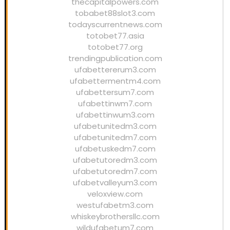
thecapitalpowers.com
tobabet88slot3.com
todayscurrentnews.com
totobet77.asia
totobet77.org
trendingpublication.com
ufabettererum3.com
ufabettermentm4.com
ufabettersum7.com
ufabettinwm7.com
ufabettinwum3.com
ufabetunitedm3.com
ufabetunitedm7.com
ufabetuskedm7.com
ufabetutoredm3.com
ufabetutoredm7.com
ufabetvalleyum3.com
veloxview.com
westufabetm3.com
whiskeybrothersllc.com
wildufabetum7.com