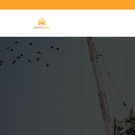
Skip
to
content