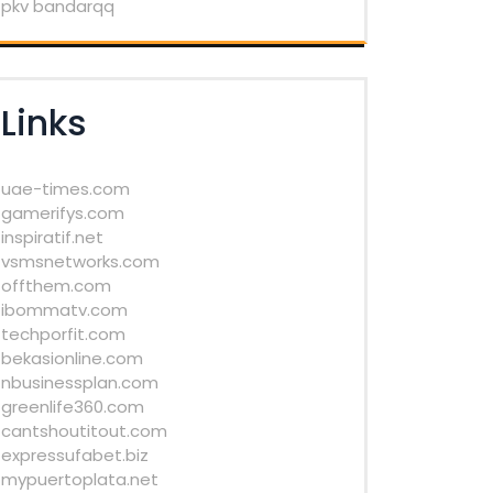
pkv bandarqq
Links
uae-times.com
gamerifys.com
inspiratif.net
vsmsnetworks.com
offthem.com
ibommatv.com
techporfit.com
bekasionline.com
nbusinessplan.com
greenlife360.com
cantshoutitout.com
expressufabet.biz
mypuertoplata.net