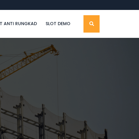
T ANTI RUNGKAD
SLOT DEMO