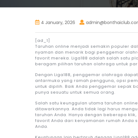
4 January, 2026
admin@bonthaiclub.c
[ad_1]
Taruhan online menjadi semakin populer da
nyaman dan menarik bagi penggemar olahr
favorit mereka. Liga188 adalah salah satu 
beragam pilihan taruhan olahraga untuk par
Dengan Liga188, penggemar olahraga dapat
antarmuka yang ramah pengguna, opsi pem
untuk dipilih. Baik Anda penggemar sepak bol
punya sesuatu untuk semua orang.
Salah satu keunggulan utama taruhan onli
ditawarkannya. Anda tidak lagi harus mengu
taruhan Anda. Hanya dengan beberapa klik
favorit Anda dari kenyamanan rumah Anda s
Anda.
Keuntungan lain bertaruh dengan Liga188 a