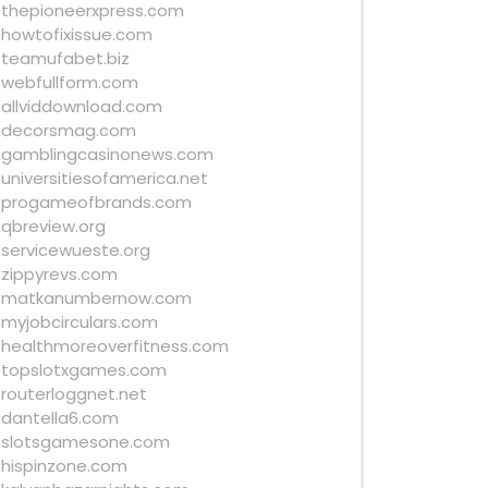
thepioneerxpress.com
howtofixissue.com
teamufabet.biz
webfullform.com
allviddownload.com
decorsmag.com
gamblingcasinonews.com
universitiesofamerica.net
progameofbrands.com
qbreview.org
servicewueste.org
zippyrevs.com
matkanumbernow.com
myjobcirculars.com
healthmoreoverfitness.com
topslotxgames.com
routerloggnet.net
dantella6.com
slotsgamesone.com
hispinzone.com