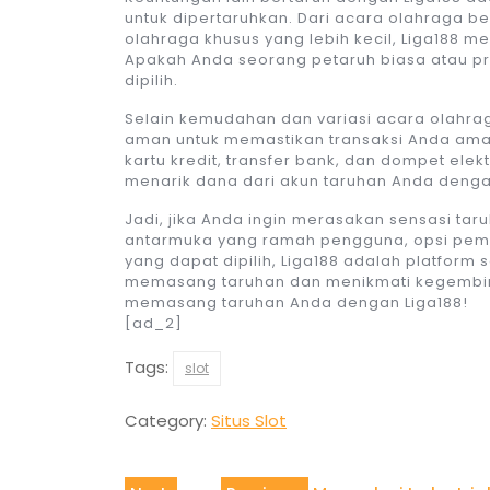
untuk dipertaruhkan. Dari acara olahraga be
olahraga khusus yang lebih kecil, Liga188 m
Apakah Anda seorang petaruh biasa atau pr
dipilih.
Selain kemudahan dan variasi acara olahr
aman untuk memastikan transaksi Anda ama
kartu kredit, transfer bank, dan dompet el
menarik dana dari akun taruhan Anda denga
Jadi, jika Anda ingin merasakan sensasi tar
antarmuka yang ramah pengguna, opsi pem
yang dapat dipilih, Liga188 adalah platfor
memasang taruhan dan menikmati kegembiraan
memasang taruhan Anda dengan Liga188!
[ad_2]
Tags:
slot
Category:
Situs Slot