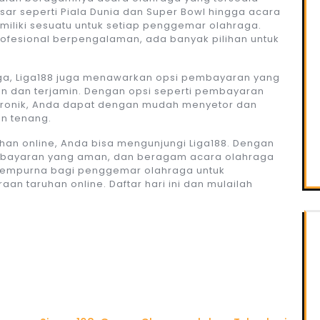
sar seperti Piala Dunia dan Super Bowl hingga acara
emiliki sesuatu untuk setiap penggemar olahraga.
ofesional berpengalaman, ada banyak pilihan untuk
aga, Liga188 juga menawarkan opsi pembayaran yang
n dan terjamin. Dengan opsi seperti pembayaran
ektronik, Anda dapat dengan mudah menyetor dan
n tenang.
uhan online, Anda bisa mengunjungi Liga188. Dengan
bayaran yang aman, dan beragam acara olahraga
m sempurna bagi penggemar olahraga untuk
 taruhan online. Daftar hari ini dan mulailah