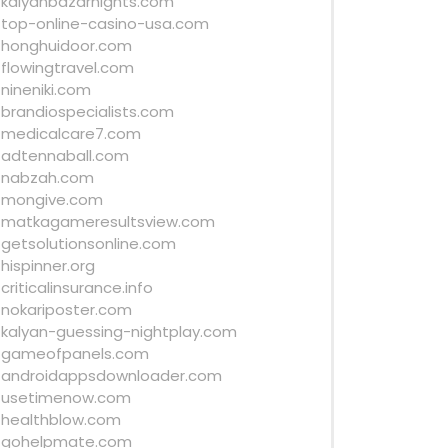
kalyanbazarnights.com
top-online-casino-usa.com
honghuidoor.com
flowingtravel.com
nineniki.com
brandiospecialists.com
medicalcare7.com
adtennaball.com
nabzah.com
mongive.com
matkagameresultsview.com
getsolutionsonline.com
hispinner.org
criticalinsurance.info
nokariposter.com
kalyan-guessing-nightplay.com
gameofpanels.com
androidappsdownloader.com
usetimenow.com
healthblow.com
gohelpmate.com