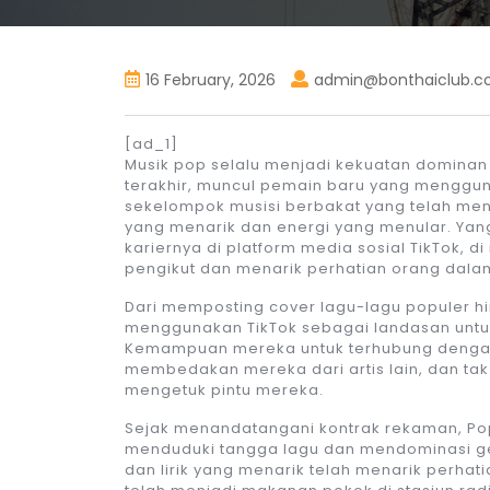
16 February, 2026
admin@bonthaiclub.
[ad_1]
Musik pop selalu menjadi kekuatan dominan
terakhir, muncul pemain baru yang menggunc
sekelompok musisi berbakat yang telah m
yang menarik dan energi yang menular. Yan
kariernya di platform media sosial TikTok
pengikut dan menarik perhatian orang dalam
Dari memposting cover lagu-lagu populer h
menggunakan TikTok sebagai landasan untuk
Kemampuan mereka untuk terhubung denga
membedakan mereka dari artis lain, dan ta
mengetuk pintu mereka.
Sejak menandatangani kontrak rekaman, Pop7
menduduki tangga lagu dan mendominasi g
dan lirik yang menarik telah menarik perha