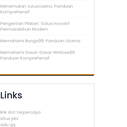
Menemukan Juruscasino: Panduan
Komprehensif
Pengertian Plisbet: Solusi Inovatif
Permasalahan Modern
Memahami Bunga99: Panduan Utama
Memahami Dasar-Dasar Winlose99:
Panduan Komprehensif
Links
link slot terpercaya
situs pkv
adu qq