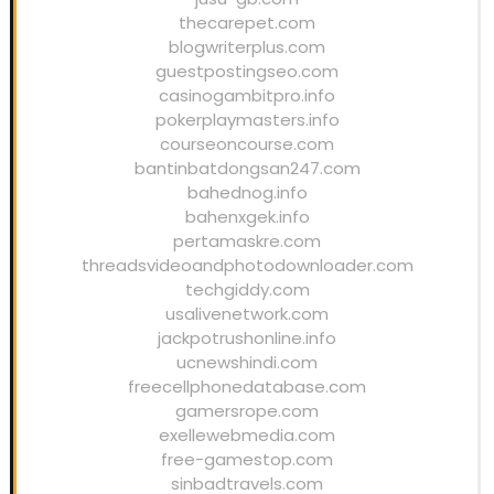
thecarepet.com
blogwriterplus.com
guestpostingseo.com
casinogambitpro.info
pokerplaymasters.info
courseoncourse.com
bantinbatdongsan247.com
bahednog.info
bahenxgek.info
pertamaskre.com
threadsvideoandphotodownloader.com
techgiddy.com
usalivenetwork.com
jackpotrushonline.info
ucnewshindi.com
freecellphonedatabase.com
gamersrope.com
exellewebmedia.com
free-gamestop.com
sinbadtravels.com