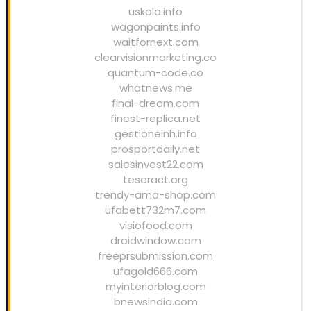
uskola.info
wagonpaints.info
waitfornext.com
clearvisionmarketing.co
quantum-code.co
whatnews.me
final-dream.com
finest-replica.net
gestioneinh.info
prosportdaily.net
salesinvest22.com
teseract.org
trendy-ama-shop.com
ufabett732m7.com
visiofood.com
droidwindow.com
freeprsubmission.com
ufagold666.com
myinteriorblog.com
bnewsindia.com