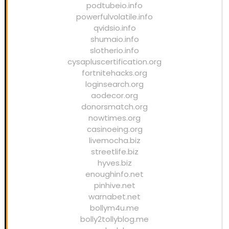
podtubeio.info
powerfulvolatile.info
qvidsio.info
shumaio.info
slotherio.info
cysapluscertification.org
fortnitehacks.org
loginsearch.org
aodecor.org
donorsmatch.org
nowtimes.org
casinoeing.org
livemocha.biz
streetlife.biz
hyves.biz
enoughinfo.net
pinhive.net
warnabet.net
bollym4u.me
bolly2tollyblog.me