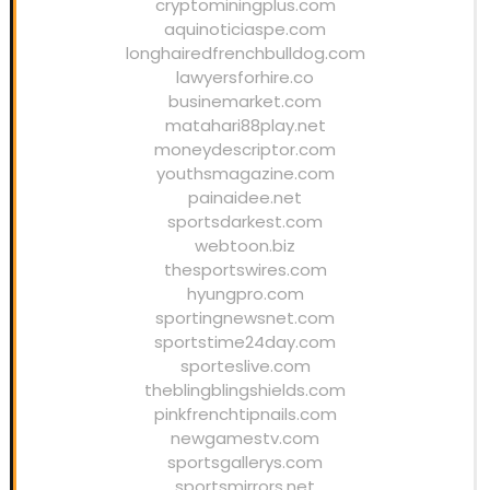
cryptominingplus.com
aquinoticiaspe.com
longhairedfrenchbulldog.com
lawyersforhire.co
businemarket.com
matahari88play.net
moneydescriptor.com
youthsmagazine.com
painaidee.net
sportsdarkest.com
webtoon.biz
thesportswires.com
hyungpro.com
sportingnewsnet.com
sportstime24day.com
sporteslive.com
theblingblingshields.com
pinkfrenchtipnails.com
newgamestv.com
sportsgallerys.com
sportsmirrors.net