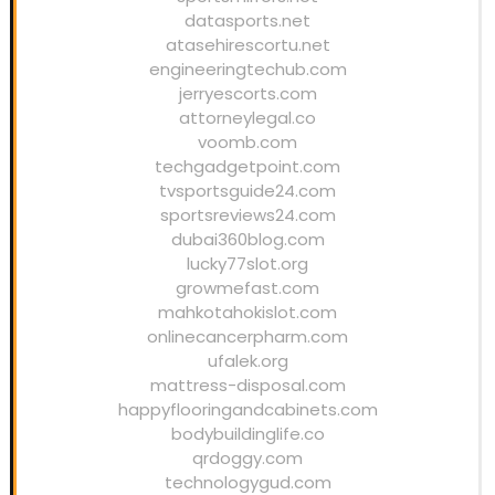
datasports.net
atasehirescortu.net
engineeringtechub.com
jerryescorts.com
attorneylegal.co
voomb.com
techgadgetpoint.com
tvsportsguide24.com
sportsreviews24.com
dubai360blog.com
lucky77slot.org
growmefast.com
mahkotahokislot.com
onlinecancerpharm.com
ufalek.org
mattress-disposal.com
happyflooringandcabinets.com
bodybuildinglife.co
qrdoggy.com
technologygud.com