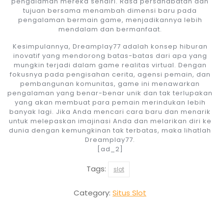
pengalaman mereka sendiri. Rasa persahabatan dan
tujuan bersama menambah dimensi baru pada
pengalaman bermain game, menjadikannya lebih
mendalam dan bermanfaat.
Kesimpulannya, Dreamplay77 adalah konsep hiburan
inovatif yang mendorong batas-batas dari apa yang
mungkin terjadi dalam game realitas virtual. Dengan
fokusnya pada pengisahan cerita, agensi pemain, dan
pembangunan komunitas, game ini menawarkan
pengalaman yang benar-benar unik dan tak terlupakan
yang akan membuat para pemain merindukan lebih
banyak lagi. Jika Anda mencari cara baru dan menarik
untuk melepaskan imajinasi Anda dan melarikan diri ke
dunia dengan kemungkinan tak terbatas, maka lihatlah
Dreamplay77.
[ad_2]
Tags:
slot
Category:
Situs Slot