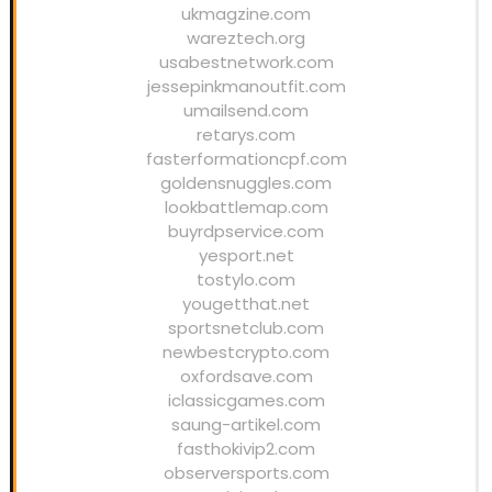
ukmagzine.com
wareztech.org
usabestnetwork.com
jessepinkmanoutfit.com
umailsend.com
retarys.com
fasterformationcpf.com
goldensnuggles.com
lookbattlemap.com
buyrdpservice.com
yesport.net
tostylo.com
yougetthat.net
sportsnetclub.com
newbestcrypto.com
oxfordsave.com
iclassicgames.com
saung-artikel.com
fasthokivip2.com
observersports.com