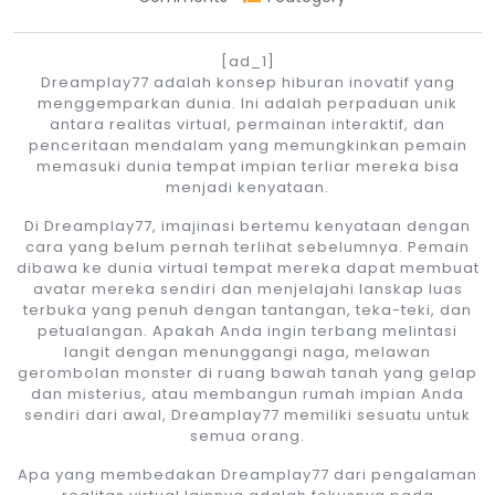
[ad_1]
Dreamplay77 adalah konsep hiburan inovatif yang
menggemparkan dunia. Ini adalah perpaduan unik
antara realitas virtual, permainan interaktif, dan
penceritaan mendalam yang memungkinkan pemain
memasuki dunia tempat impian terliar mereka bisa
menjadi kenyataan.
Di Dreamplay77, imajinasi bertemu kenyataan dengan
cara yang belum pernah terlihat sebelumnya. Pemain
dibawa ke dunia virtual tempat mereka dapat membuat
avatar mereka sendiri dan menjelajahi lanskap luas
terbuka yang penuh dengan tantangan, teka-teki, dan
petualangan. Apakah Anda ingin terbang melintasi
langit dengan menunggangi naga, melawan
gerombolan monster di ruang bawah tanah yang gelap
dan misterius, atau membangun rumah impian Anda
sendiri dari awal, Dreamplay77 memiliki sesuatu untuk
semua orang.
Apa yang membedakan Dreamplay77 dari pengalaman