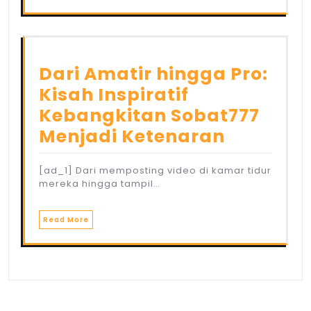
Dari Amatir hingga Pro:
Kisah Inspiratif
Kebangkitan Sobat777
Menjadi Ketenaran
[ad_1] Dari memposting video di kamar tidur
mereka hingga tampil…
Read More