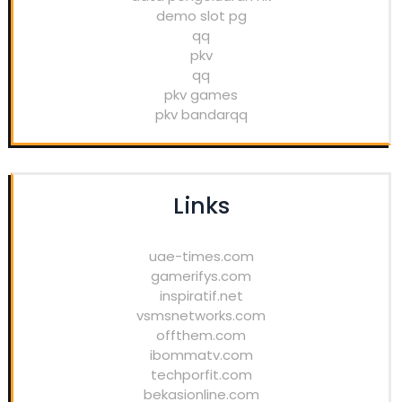
demo slot pg
qq
pkv
qq
pkv games
pkv bandarqq
Links
uae-times.com
gamerifys.com
inspiratif.net
vsmsnetworks.com
offthem.com
ibommatv.com
techporfit.com
bekasionline.com