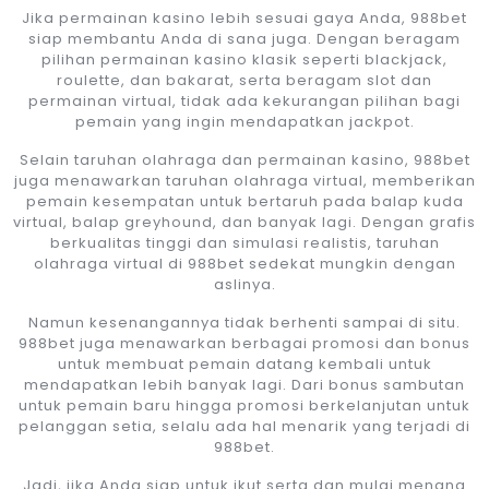
Jika permainan kasino lebih sesuai gaya Anda, 988bet
siap membantu Anda di sana juga. Dengan beragam
pilihan permainan kasino klasik seperti blackjack,
roulette, dan bakarat, serta beragam slot dan
permainan virtual, tidak ada kekurangan pilihan bagi
pemain yang ingin mendapatkan jackpot.
Selain taruhan olahraga dan permainan kasino, 988bet
juga menawarkan taruhan olahraga virtual, memberikan
pemain kesempatan untuk bertaruh pada balap kuda
virtual, balap greyhound, dan banyak lagi. Dengan grafis
berkualitas tinggi dan simulasi realistis, taruhan
olahraga virtual di 988bet sedekat mungkin dengan
aslinya.
Namun kesenangannya tidak berhenti sampai di situ.
988bet juga menawarkan berbagai promosi dan bonus
untuk membuat pemain datang kembali untuk
mendapatkan lebih banyak lagi. Dari bonus sambutan
untuk pemain baru hingga promosi berkelanjutan untuk
pelanggan setia, selalu ada hal menarik yang terjadi di
988bet.
Jadi, jika Anda siap untuk ikut serta dan mulai menang