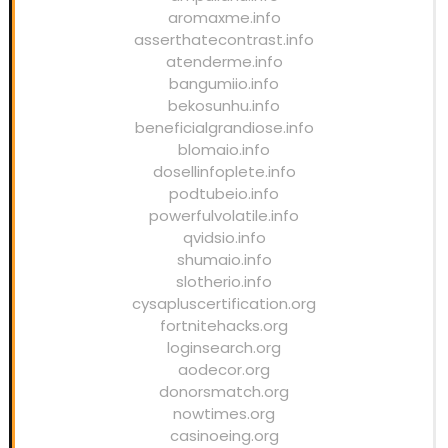
aromaxme.info
asserthatecontrast.info
atenderme.info
bangumiio.info
bekosunhu.info
beneficialgrandiose.info
blomaio.info
dosellinfoplete.info
podtubeio.info
powerfulvolatile.info
qvidsio.info
shumaio.info
slotherio.info
cysapluscertification.org
fortnitehacks.org
loginsearch.org
aodecor.org
donorsmatch.org
nowtimes.org
casinoeing.org