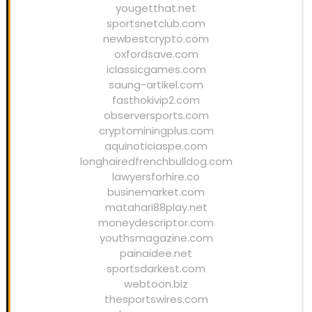
yougetthat.net
sportsnetclub.com
newbestcrypto.com
oxfordsave.com
iclassicgames.com
saung-artikel.com
fasthokivip2.com
observersports.com
cryptominingplus.com
aquinoticiaspe.com
longhairedfrenchbulldog.com
lawyersforhire.co
businemarket.com
matahari88play.net
moneydescriptor.com
youthsmagazine.com
painaidee.net
sportsdarkest.com
webtoon.biz
thesportswires.com