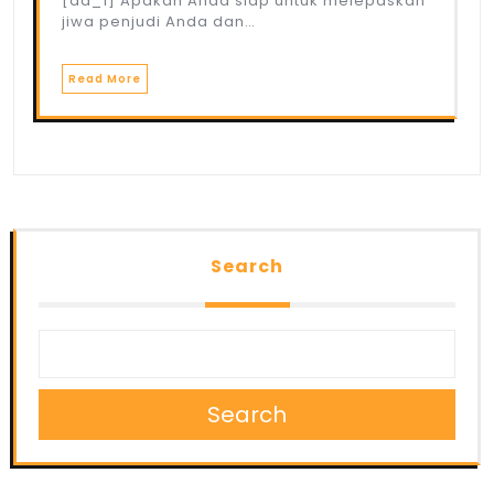
[ad_1] Apakah Anda siap untuk melepaskan
jiwa penjudi Anda dan…
Read More
Search
Search