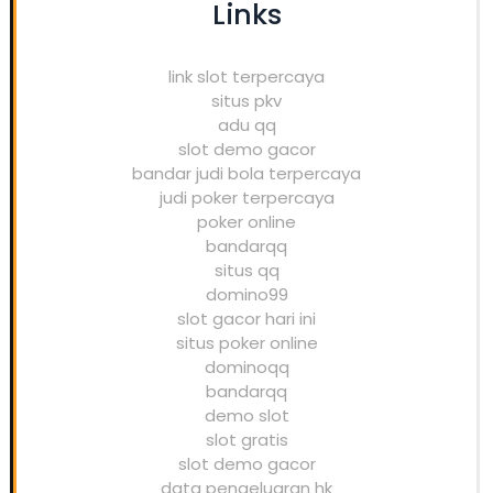
Links
link slot terpercaya
situs pkv
adu qq
slot demo gacor
bandar judi bola terpercaya
judi poker terpercaya
poker online
bandarqq
situs qq
domino99
slot gacor hari ini
situs poker online
dominoqq
bandarqq
demo slot
slot gratis
slot demo gacor
data pengeluaran hk