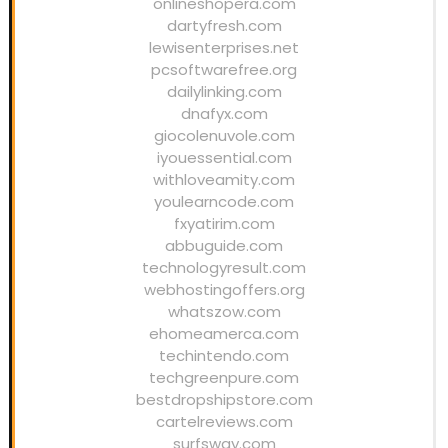
onlineshopera.com
dartyfresh.com
lewisenterprises.net
pcsoftwarefree.org
dailylinking.com
dnafyx.com
giocolenuvole.com
iyouessential.com
withloveamity.com
youlearncode.com
fxyatirim.com
abbuguide.com
technologyresult.com
webhostingoffers.org
whatszow.com
ehomeamerca.com
techintendo.com
techgreenpure.com
bestdropshipstore.com
cartelreviews.com
surfsway.com