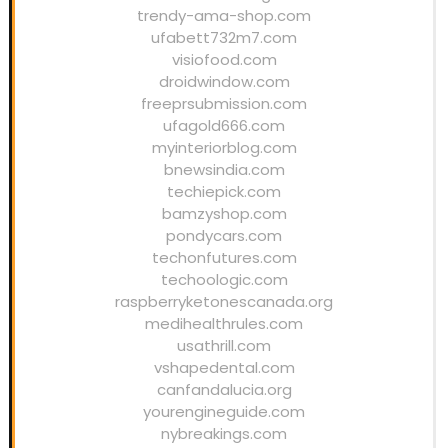
trendy-ama-shop.com
ufabett732m7.com
visiofood.com
droidwindow.com
freeprsubmission.com
ufagold666.com
myinteriorblog.com
bnewsindia.com
techiepick.com
bamzyshop.com
pondycars.com
techonfutures.com
techoologic.com
raspberryketonescanada.org
medihealthrules.com
usathrill.com
vshapedental.com
canfandalucia.org
yourengineguide.com
nybreakings.com