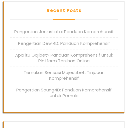
Recent Posts
Pengertian Jeniustoto: Panduan Komprehensif
Pengertian Dewi4D: Panduan Komprehensif
Apa itu Gajibet? Panduan Komprehensif untuk
Platform Taruhan Online
Temukan Sensasi Majestibet: Tinjauan
Komprehensif
Pengertian Saung4D: Panduan Komprehensif
untuk Pemula