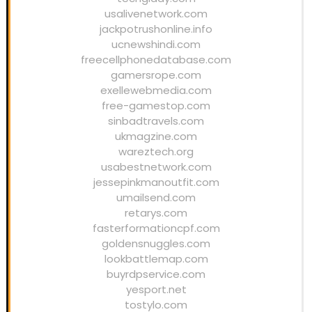
usalivenetwork.com
jackpotrushonline.info
ucnewshindi.com
freecellphonedatabase.com
gamersrope.com
exellewebmedia.com
free-gamestop.com
sinbadtravels.com
ukmagzine.com
wareztech.org
usabestnetwork.com
jessepinkmanoutfit.com
umailsend.com
retarys.com
fasterformationcpf.com
goldensnuggles.com
lookbattlemap.com
buyrdpservice.com
yesport.net
tostylo.com