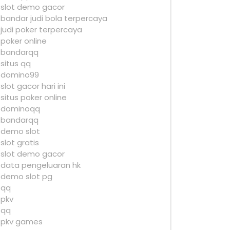
slot demo gacor
bandar judi bola terpercaya
judi poker terpercaya
poker online
bandarqq
situs qq
domino99
slot gacor hari ini
situs poker online
dominoqq
bandarqq
demo slot
slot gratis
slot demo gacor
data pengeluaran hk
demo slot pg
qq
pkv
qq
pkv games