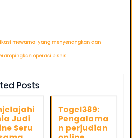
plikasi mewarnai yang menyenangkan dan
erampingkan operasi bisnis
ted Posts
jelajahi
Togel389:
ia Judi
Pengalama
ine Seru
n perjudian
rsama
online