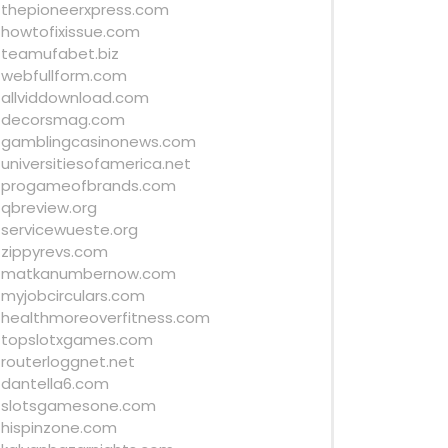
thepioneerxpress.com
howtofixissue.com
teamufabet.biz
webfullform.com
allviddownload.com
decorsmag.com
gamblingcasinonews.com
universitiesofamerica.net
progameofbrands.com
qbreview.org
servicewueste.org
zippyrevs.com
matkanumbernow.com
myjobcirculars.com
healthmoreoverfitness.com
topslotxgames.com
routerloggnet.net
dantella6.com
slotsgamesone.com
hispinzone.com