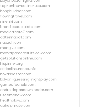
kalyanbazarnights.com
top-online-casino-usa.com
honghuidoor.com
flowingtravel.com
nineniki.com
brandiospecialists.com
medicalcare7.com
adtennaball.com
nabzah.com
mongive.com
matkagameresultsview.com
getsolutionsonline.com
hispinner.org
criticalinsurance.info
nokariposter.com
kalyan-guessing-nightplay.com
gameofpanels.com
androidappsdownloader.com
usetimenow.com
healthblow.com
gohelpmate.com