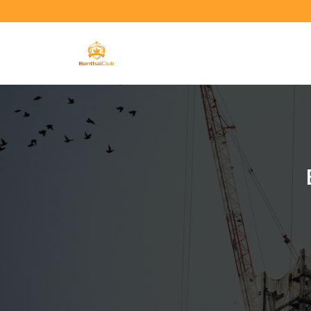
Skip
to
content