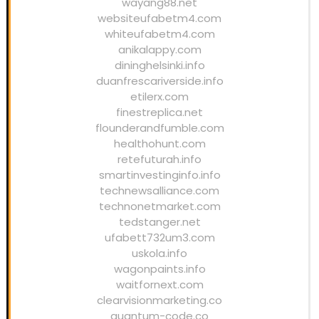
wayang88.net
websiteufabetm4.com
whiteufabetm4.com
anikalappy.com
dininghelsinki.info
duanfrescariverside.info
etilerx.com
finestreplica.net
flounderandfumble.com
healthohunt.com
retefuturah.info
smartinvestinginfo.info
technewsalliance.com
technonetmarket.com
tedstanger.net
ufabett732um3.com
uskola.info
wagonpaints.info
waitfornext.com
clearvisionmarketing.co
quantum-code.co