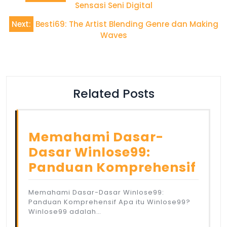
navigation
Sensasi Seni Digital
Next:
Besti69: The Artist Blending Genre dan Making
Waves
Related Posts
Memahami Dasar-
Dasar Winlose99:
Panduan Komprehensif
Memahami Dasar-Dasar Winlose99:
Panduan Komprehensif Apa itu Winlose99?
Winlose99 adalah…