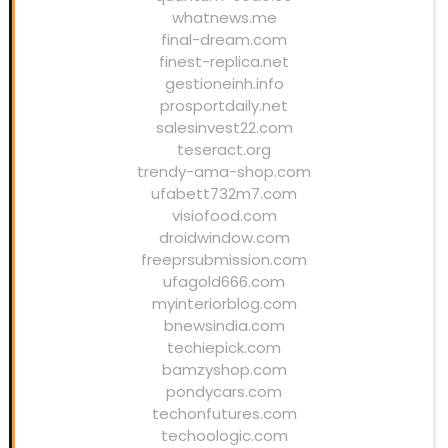
whatnews.me
final-dream.com
finest-replica.net
gestioneinh.info
prosportdaily.net
salesinvest22.com
teseract.org
trendy-ama-shop.com
ufabett732m7.com
visiofood.com
droidwindow.com
freeprsubmission.com
ufagold666.com
myinteriorblog.com
bnewsindia.com
techiepick.com
bamzyshop.com
pondycars.com
techonfutures.com
techoologic.com