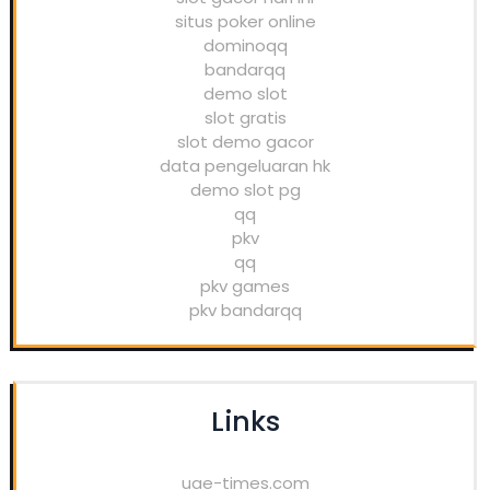
situs poker online
dominoqq
bandarqq
demo slot
slot gratis
slot demo gacor
data pengeluaran hk
demo slot pg
qq
pkv
qq
pkv games
pkv bandarqq
Links
uae-times.com