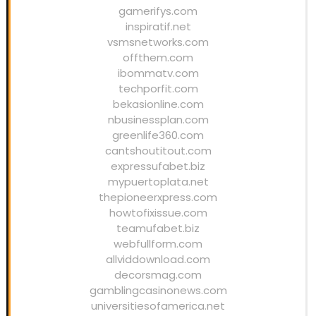
gamerifys.com
inspiratif.net
vsmsnetworks.com
offthem.com
ibommatv.com
techporfit.com
bekasionline.com
nbusinessplan.com
greenlife360.com
cantshoutitout.com
expressufabet.biz
mypuertoplata.net
thepioneerxpress.com
howtofixissue.com
teamufabet.biz
webfullform.com
allviddownload.com
decorsmag.com
gamblingcasinonews.com
universitiesofamerica.net