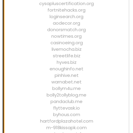
cysapluscertification.org
fortnitehacks.org
loginsearch.org
aodecor.org
donorsmatch.org
nowtimes.org
casinoeing.org
livemocha.biz
streetlife.biz
hyves.biz
enoughinfo.net
pinhive.net
warnabet.net
bollym4u.me
bolly2tollyblog.me
pandaclub.me
flyttevask.io
byhous.com
hartfordplazahotel.com
m-918kissapk.com