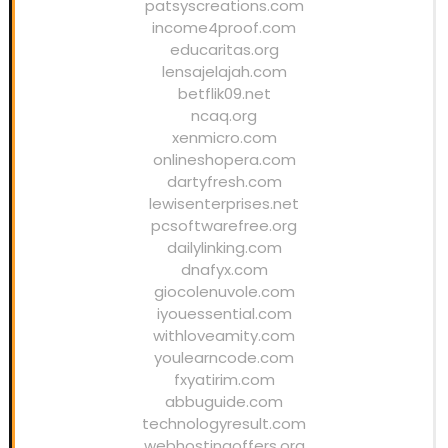
patsyscreations.com
income4proof.com
educaritas.org
lensajelajah.com
betflik09.net
ncaq.org
xenmicro.com
onlineshopera.com
dartyfresh.com
lewisenterprises.net
pcsoftwarefree.org
dailylinking.com
dnafyx.com
giocolenuvole.com
iyouessential.com
withloveamity.com
youlearncode.com
fxyatirim.com
abbuguide.com
technologyresult.com
webhostingoffers.org