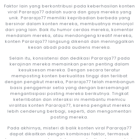
Faktor lain yang berkontribusi pada keberhasilan konten
viral Pararaja77 adalah suara dan gaya mereka yang
unik. Pararaja77 memiliki kepribadian berbeda yang
bersinar dalam konten mereka, membuatnya menonjol
dari yang lain. Baik itu humor cerdas mereka, komentar
mendalam mereka, atau mendongeng kreatif mereka,
konten Pararaja77 langsung dikenali dan meninggalkan
kesan abadi pada audiens mereka.
Selain itu, konsistensi dan dedikasi Pararaja77 pada
kerajinan mereka memainkan peran penting dalam
kesuksesan mereka. Dengan secara teratur
memposting konten berkualitas tinggi dan terlibat
dengan pengikut mereka, Pararaja77 telah membangun
basis penggemar setia yang dengan bersemangat
mengantisipasi posting mereka berikutnya. Tingkat
keterlibatan dan interaksi ini membantu memicu
viralitas konten Pararaja77, karena pengikut mereka
lebih cenderung berbagi, seperti, dan mengomentari
posting mereka.
Pada akhirnya, misteri di balik konten viral Pararaja77
dapat dikaitkan dengan kombinasi faktor, termasuk