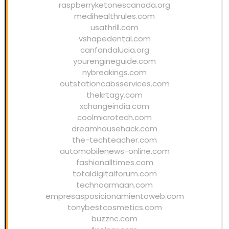
raspberryketonescanada.org
medihealthrules.com
usathrill.com
vshapedental.com
canfandalucia.org
yourengineguide.com
nybreakings.com
outstationcabsservices.com
thekrtagy.com
xchangeindia.com
coolmicrotech.com
dreamhousehack.com
the-techteacher.com
automobilenews-online.com
fashionalltimes.com
totaldigitalforum.com
technoarmaan.com
empresasposicionamientoweb.com
tonybestcosmetics.com
buzznc.com