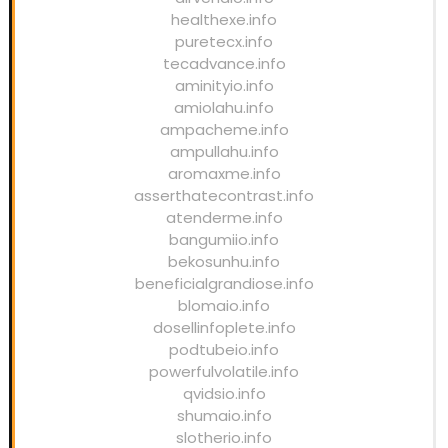
healthexe.info
puretecx.info
tecadvance.info
aminityio.info
amiolahu.info
ampacheme.info
ampullahu.info
aromaxme.info
asserthatecontrast.info
atenderme.info
bangumiio.info
bekosunhu.info
beneficialgrandiose.info
blomaio.info
dosellinfoplete.info
podtubeio.info
powerfulvolatile.info
qvidsio.info
shumaio.info
slotherio.info