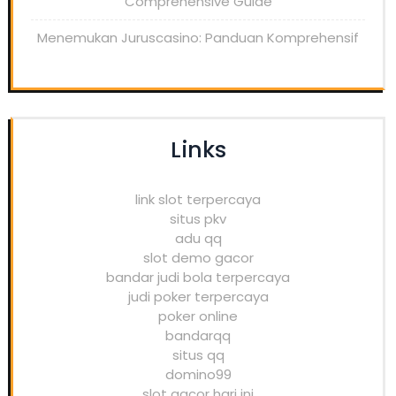
Comprehensive Guide
Menemukan Juruscasino: Panduan Komprehensif
Links
link slot terpercaya
situs pkv
adu qq
slot demo gacor
bandar judi bola terpercaya
judi poker terpercaya
poker online
bandarqq
situs qq
domino99
slot gacor hari ini