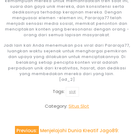
kemampuan mereka untuk memanfaatkan tren saat ini,
suara dan gaya unik mereka, dan konsistensi serta
dedikasinya terhadap kerajinan mereka. Dengan
menguasai elemen -elemen ini, Pararaja77 telah
menjadi sensasi media sosial, memikat penonton dan
menciptakan konten yang beresonansi dengan orang -
orang dari semua lapisan masyarakat.
Jadi lain kali Anda menemukan pos viral dari Pararaja77,
luangkan waktu sejenak untuk menghargai pemikiran
dan upaya yang dilakukan untuk menciptakannya. Di
belakang setiap pencipta konten viral adalah
perpaduan unik dari kreativitas, hasrat, dan dedikasi
yang membedakan mereka dari yang lain.
[ad_2]
Tags:
slot
Category:
Situs Slot
Post
Previous:
Menjelajahi Dunia Kreatif Jago89: