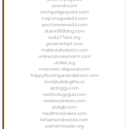
voomb.com
techgadgetpoint.com
tvsportsguide24.com
sportsreviews24.com
dubai360blog.com
lucky77slot.org
growmefast.com
mahkotahokislot.com
onlinecancerpharm.com
ufalek.org
mattress-disposal.com
happyflooringandcabinets.com
bodybuildinglife.co
qrdoggy.com
technologygud.com
realshocknews.com
pickgb.com
healthmistakes.com
ksfashiondresses.com
patterntrader.org