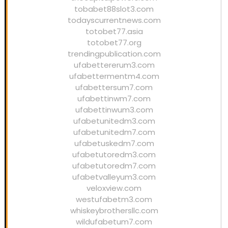
tobabet88slot3.com
todayscurrentnews.com
totobet77.asia
totobet77.org
trendingpublication.com
ufabettererum3.com
ufabettermentm4.com
ufabettersum7.com
ufabettinwm7.com
ufabettinwum3.com
ufabetunitedm3.com
ufabetunitedm7.com
ufabetuskedm7.com
ufabetutoredm3.com
ufabetutoredm7.com
ufabetvalleyum3.com
veloxview.com
westufabetm3.com
whiskeybrothersllc.com
wildufabetum7.com