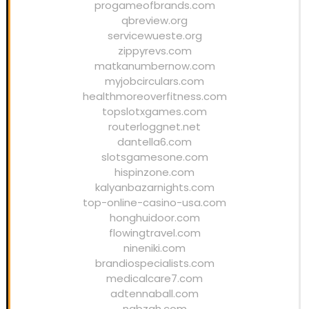
progameofbrands.com
qbreview.org
servicewueste.org
zippyrevs.com
matkanumbernow.com
myjobcirculars.com
healthmoreoverfitness.com
topslotxgames.com
routerloggnet.net
dantella6.com
slotsgamesone.com
hispinzone.com
kalyanbazarnights.com
top-online-casino-usa.com
honghuidoor.com
flowingtravel.com
nineniki.com
brandiospecialists.com
medicalcare7.com
adtennaball.com
nabzah.com