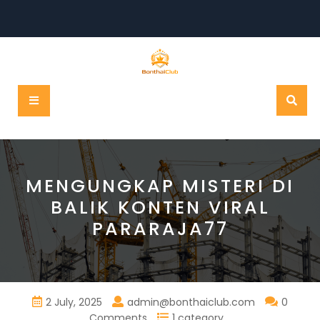
Skip
to
content
Open
Button
MENGUNGKAP MISTERI DI
BALIK KONTEN VIRAL
PARARAJA77
2 July, 2025
admin@bonthaiclub.com
0
Comments
1 category