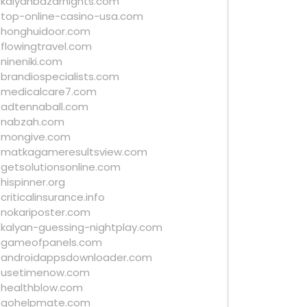
kalyanbazarnights.com
top-online-casino-usa.com
honghuidoor.com
flowingtravel.com
nineniki.com
brandiospecialists.com
medicalcare7.com
adtennaball.com
nabzah.com
mongive.com
matkagameresultsview.com
getsolutionsonline.com
hispinner.org
criticalinsurance.info
nokariposter.com
kalyan-guessing-nightplay.com
gameofpanels.com
androidappsdownloader.com
usetimenow.com
healthblow.com
gohelpmate.com