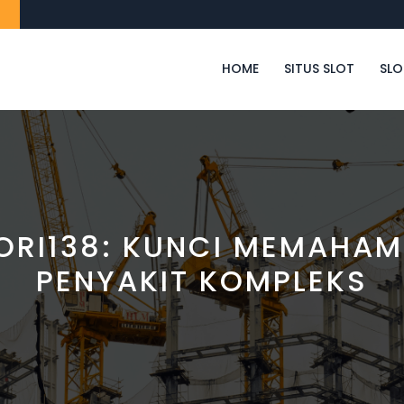
HOME
SITUS SLOT
SLO
ORI138: KUNCI MEMAHAM
PENYAKIT KOMPLEKS