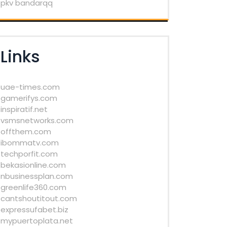
pkv bandarqq
Links
uae-times.com
gamerifys.com
inspiratif.net
vsmsnetworks.com
offthem.com
ibommatv.com
techporfit.com
bekasionline.com
nbusinessplan.com
greenlife360.com
cantshoutitout.com
expressufabet.biz
mypuertoplata.net