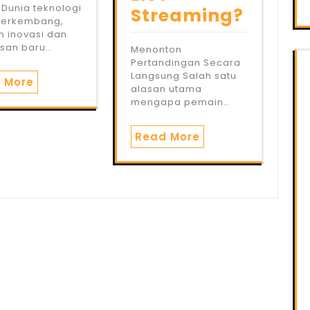
 Dunia teknologi
Streaming?
berkembang,
 inovasi dan
osan baru…
Menonton
Pertandingan Secara
Langsung Salah satu
 More
alasan utama
mengapa pemain…
Read More