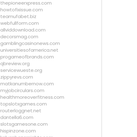
thepioneerxpress.com
howtofixissue.com
teamufabet.biz
webfullform.com
allviddownload.com
decorsmag.com
gamblingcasinonews.com
universitiesofamerica.net
progameofbrands.com
qbreview.org
servicewueste.org
zippyrevs.com
matkanumbernow.com
myjobcirculars.com
healthmoreoverfitness.com
topslotxgames.com
routerloggnet.net
dantella6.com
slotsgamesone.com
hispinzone.com