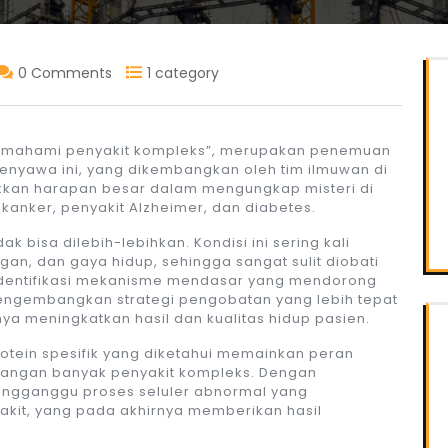
0 Comments
1 category
 memahami penyakit kompleks”, merupakan penemuan
enyawa ini, yang dikembangkan oleh tim ilmuwan di
kkan harapan besar dalam mengungkap misteri di
kanker, penyakit Alzheimer, dan diabetes.
 bisa dilebih-lebihkan. Kondisi ini sering kali
gan, dan gaya hidup, sehingga sangat sulit diobati
gidentifikasi mekanisme mendasar yang mendorong
 mengembangkan strategi pengobatan yang lebih tepat
ya meningkatkan hasil dan kualitas hidup pasien.
otein spesifik yang diketahui memainkan peran
angan banyak penyakit kompleks. Dengan
engganggu proses seluler abnormal yang
kit, yang pada akhirnya memberikan hasil