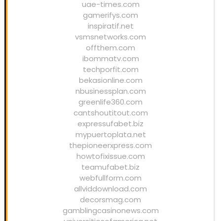
uae-times.com
gamerifys.com
inspiratif.net
vsmsnetworks.com
offthem.com
ibommatv.com
techporfit.com
bekasionline.com
nbusinessplan.com
greenlife360.com
cantshoutitout.com
expressufabet.biz
mypuertoplata.net
thepioneerxpress.com
howtofixissue.com
teamufabet.biz
webfullform.com
allviddownload.com
decorsmag.com
gamblingcasinonews.com