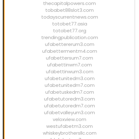
thecapitalpowers.com
tobabet88slot3.com
todayscurrentnews.com
totobet77.asia
totobet77.org
trendingpublication.com
ufabettererum3.com
ufabettermentm4.com
ufabettersum7.com
ufabettinwm7.com
ufabettinwum3.com
ufabetunitedm3.com
ufabetunitedm7.com
ufabetuskedm7.com
ufabetutoredm3.com
ufabetutoredm7.com
ufabetvalleyum3.com
veloxview.com
westufabetm3.com
whiskeybrothersllc.com