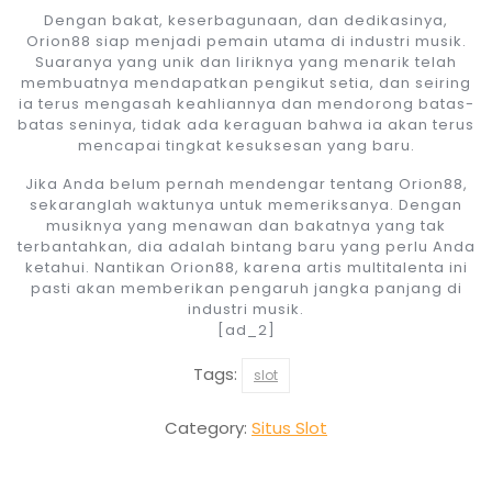
Dengan bakat, keserbagunaan, dan dedikasinya,
Orion88 siap menjadi pemain utama di industri musik.
Suaranya yang unik dan liriknya yang menarik telah
membuatnya mendapatkan pengikut setia, dan seiring
ia terus mengasah keahliannya dan mendorong batas-
batas seninya, tidak ada keraguan bahwa ia akan terus
mencapai tingkat kesuksesan yang baru.
Jika Anda belum pernah mendengar tentang Orion88,
sekaranglah waktunya untuk memeriksanya. Dengan
musiknya yang menawan dan bakatnya yang tak
terbantahkan, dia adalah bintang baru yang perlu Anda
ketahui. Nantikan Orion88, karena artis multitalenta ini
pasti akan memberikan pengaruh jangka panjang di
industri musik.
[ad_2]
Tags:
slot
Category:
Situs Slot