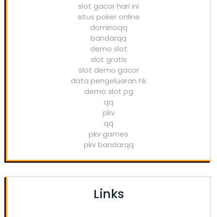
slot gacor hari ini
situs poker online
dominoqq
bandarqq
demo slot
slot gratis
slot demo gacor
data pengeluaran hk
demo slot pg
qq
pkv
qq
pkv games
pkv bandarqq
Links