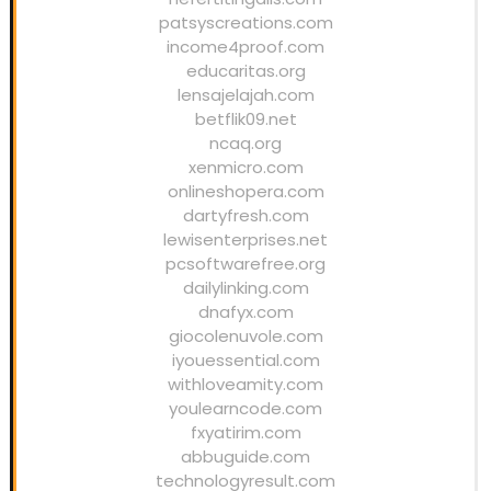
patsyscreations.com
income4proof.com
educaritas.org
lensajelajah.com
betflik09.net
ncaq.org
xenmicro.com
onlineshopera.com
dartyfresh.com
lewisenterprises.net
pcsoftwarefree.org
dailylinking.com
dnafyx.com
giocolenuvole.com
iyouessential.com
withloveamity.com
youlearncode.com
fxyatirim.com
abbuguide.com
technologyresult.com