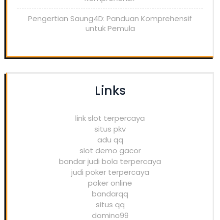
Pengertian Saung4D: Panduan Komprehensif
untuk Pemula
Links
link slot terpercaya
situs pkv
adu qq
slot demo gacor
bandar judi bola terpercaya
judi poker terpercaya
poker online
bandarqq
situs qq
domino99