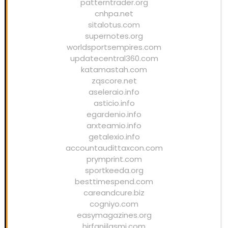
patterntrader.org
cnhpa.net
sitalotus.com
supernotes.org
worldsportsempires.com
updatecentral360.com
katamastah.com
zqscore.net
aseleraio.info
asticio.info
egardenio.info
arxteamio.info
getalexio.info
accountaudittaxcon.com
prymprint.com
sportkeeda.org
besttimespend.com
careandcure.biz
cogniyo.com
easymagazines.org
hirfanjilasmi.com