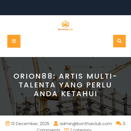
Skip
to
content
Open
Button
ORION88: ARTIS MULTI-
TALENTA YANG PERLU
ANDA KETAHUI
13 December, 2025
admin@bonthaiclub.com
0
Comments
1 category