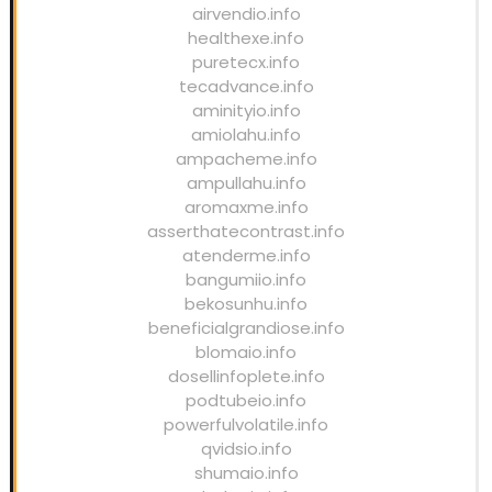
airvendio.info
healthexe.info
puretecx.info
tecadvance.info
aminityio.info
amiolahu.info
ampacheme.info
ampullahu.info
aromaxme.info
asserthatecontrast.info
atenderme.info
bangumiio.info
bekosunhu.info
beneficialgrandiose.info
blomaio.info
dosellinfoplete.info
podtubeio.info
powerfulvolatile.info
qvidsio.info
shumaio.info