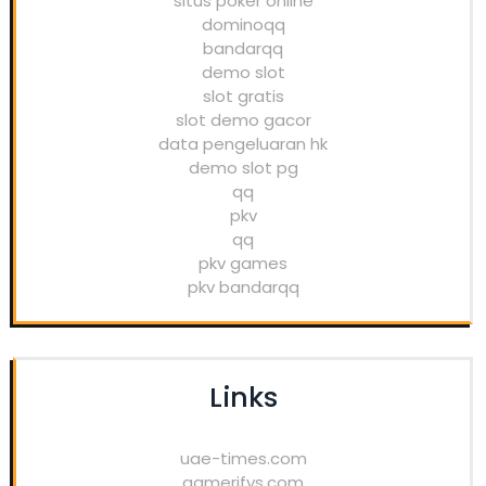
situs poker online
dominoqq
bandarqq
demo slot
slot gratis
slot demo gacor
data pengeluaran hk
demo slot pg
qq
pkv
qq
pkv games
pkv bandarqq
Links
uae-times.com
gamerifys.com