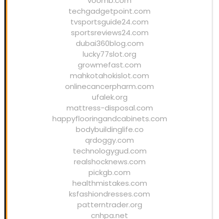
voomb.com
techgadgetpoint.com
tvsportsguide24.com
sportsreviews24.com
dubai360blog.com
lucky77slot.org
growmefast.com
mahkotahokislot.com
onlinecancerpharm.com
ufalek.org
mattress-disposal.com
happyflooringandcabinets.com
bodybuildinglife.co
qrdoggy.com
technologygud.com
realshocknews.com
pickgb.com
healthmistakes.com
ksfashiondresses.com
patterntrader.org
cnhpa.net