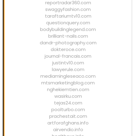
reportradar360.com
swaggyfashion.com
taraftariumtv10.com
questionquery.com
bodybuildinglegend.com
brilliant-nails.com
dandr-photography.com
dokteroce.com
journal-francais.com
justintv10.com
lawyerule.com
mediamingleseaco.com
mtsmarketingblog.com
nghekiemtien.com
wasirku.com
tejas24.com
poolturbo.com
prachestait.com
artforafghans.info
airvendio.info