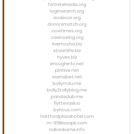
fortnitehacks.org
loginsearch.org
aodecor.org
donorsmatch.org
nowtimes.org
casinoeing.org
livemocha.biz
streetlife.biz
hyves.biz
enoughinfo.net
pinhive.net
warnabet.net
bollym4u.me
bolly2tollyblog.me
pandaclub.me
flyttevask.io
byhous.com
hartfordplazahotel.com
m-918kissapk.com
nabavkame.info