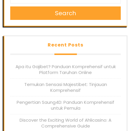
Search
Recent Posts
Apa itu Gajibet? Panduan Komprehensif untuk
Platform Taruhan Online
Temukan Sensasi Majestibet: Tinjauan
Komprehensif
Pengertian Saung4D: Panduan Komprehensif
untuk Pemula
Discover the Exciting World of Ahlicasino: A
Comprehensive Guide