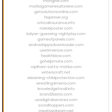
mongive.com
matkagameresultsview.com
getsolutionsonline.com
hispinner.org
criticalinsurance.info
nokariposter.com
kalyan-guessing-nightplay.com
gameofpanels.com
androidappsdownloader.com
usetimenow.com
healthblow.com
gohelpmate.com
rajdhani-satta-matka.com
writerscraft.net
elearning-childprotection.com
wrestling4mena.com
knowledgeforall.info
brand2lastio.com
usadigitalservices.com
socialhoppers.com
creativedream.net