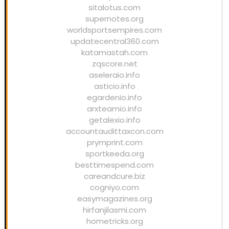
sitalotus.com
supernotes.org
worldsportsempires.com
updatecentral360.com
katamastah.com
zqscore.net
aseleraio.info
asticio.info
egardenio.info
arxteamio.info
getalexio.info
accountaudittaxcon.com
prymprint.com
sportkeeda.org
besttimespend.com
careandcure.biz
cogniyo.com
easymagazines.org
hirfanjilasmi.com
hometricks.org