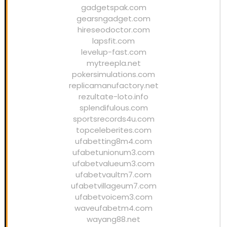
gadgetspak.com
gearsngadget.com
hireseodoctor.com
lapsfit.com
levelup-fast.com
mytreepla.net
pokersimulations.com
replicamanufactory.net
rezultate-loto.info
splendifulous.com
sportsrecords4u.com
topceleberites.com
ufabetting8m4.com
ufabetunionum3.com
ufabetvalueum3.com
ufabetvaultm7.com
ufabetvillageum7.com
ufabetvoicem3.com
waveufabetm4.com
wayang88.net