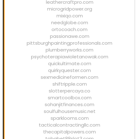
leathercraftpro.com
microgridpower.org
mixiqo.com
needglobe.com
ortocoach.com
passionawe.com
pittsburghpaintingprofessionals.com
plumberryworks.com
psychoterapiawioletanowak.com
quickultimate.com
quirkyquester.com
sexmedicineformen.com
shiftripple.com
slotterpercaya.co
smartcoolbox.com
sohanjitfinances.com
soulfulhousemusic.net
sparklooms.com
tacticalcontractingllc.com
thecapitalpowers.com
tobabet88slot3.com