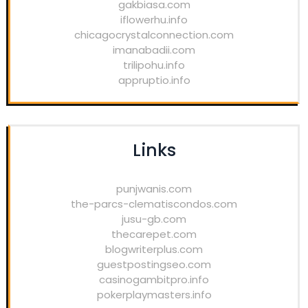
gakbiasa.com
iflowerhu.info
chicagocrystalconnection.com
imanabadii.com
trilipohu.info
appruptio.info
Links
punjwanis.com
the-parcs-clematiscondos.com
jusu-gb.com
thecarepet.com
blogwriterplus.com
guestpostingseo.com
casinogambitpro.info
pokerplaymasters.info