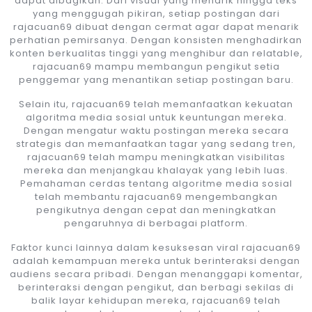
dapat dibagikan. Dari visual yang menarik hingga teks
yang menggugah pikiran, setiap postingan dari
rajacuan69 dibuat dengan cermat agar dapat menarik
perhatian pemirsanya. Dengan konsisten menghadirkan
konten berkualitas tinggi yang menghibur dan relatable,
rajacuan69 mampu membangun pengikut setia
penggemar yang menantikan setiap postingan baru.
Selain itu, rajacuan69 telah memanfaatkan kekuatan
algoritma media sosial untuk keuntungan mereka.
Dengan mengatur waktu postingan mereka secara
strategis dan memanfaatkan tagar yang sedang tren,
rajacuan69 telah mampu meningkatkan visibilitas
mereka dan menjangkau khalayak yang lebih luas.
Pemahaman cerdas tentang algoritme media sosial
telah membantu rajacuan69 mengembangkan
pengikutnya dengan cepat dan meningkatkan
pengaruhnya di berbagai platform.
Faktor kunci lainnya dalam kesuksesan viral rajacuan69
adalah kemampuan mereka untuk berinteraksi dengan
audiens secara pribadi. Dengan menanggapi komentar,
berinteraksi dengan pengikut, dan berbagi sekilas di
balik layar kehidupan mereka, rajacuan69 telah