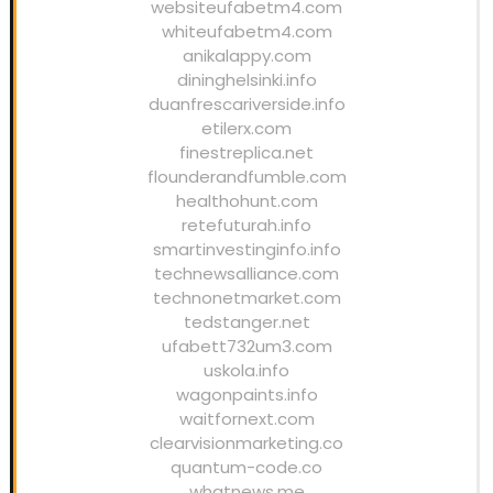
websiteufabetm4.com
whiteufabetm4.com
anikalappy.com
dininghelsinki.info
duanfrescariverside.info
etilerx.com
finestreplica.net
flounderandfumble.com
healthohunt.com
retefuturah.info
smartinvestinginfo.info
technewsalliance.com
technonetmarket.com
tedstanger.net
ufabett732um3.com
uskola.info
wagonpaints.info
waitfornext.com
clearvisionmarketing.co
quantum-code.co
whatnews.me