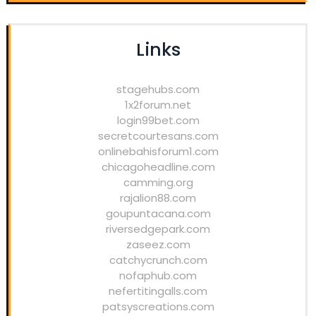
Links
stagehubs.com
1x2forum.net
login99bet.com
secretcourtesans.com
onlinebahisforum1.com
chicagoheadline.com
camming.org
rajalion88.com
goupuntacana.com
riversedgepark.com
zaseez.com
catchycrunch.com
nofaphub.com
nefertitingalls.com
patsyscreations.com