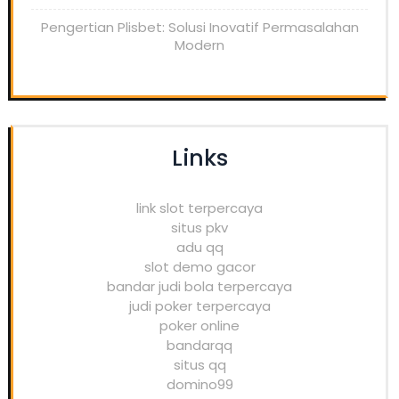
Pengertian Plisbet: Solusi Inovatif Permasalahan
Modern
Links
link slot terpercaya
situs pkv
adu qq
slot demo gacor
bandar judi bola terpercaya
judi poker terpercaya
poker online
bandarqq
situs qq
domino99