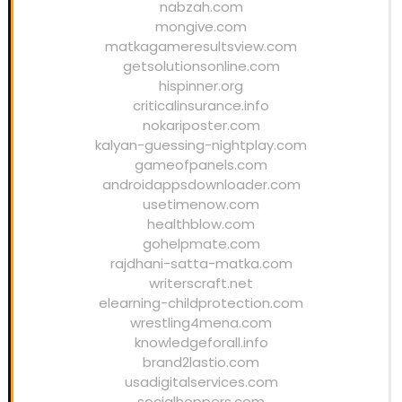
nabzah.com
mongive.com
matkagameresultsview.com
getsolutionsonline.com
hispinner.org
criticalinsurance.info
nokariposter.com
kalyan-guessing-nightplay.com
gameofpanels.com
androidappsdownloader.com
usetimenow.com
healthblow.com
gohelpmate.com
rajdhani-satta-matka.com
writerscraft.net
elearning-childprotection.com
wrestling4mena.com
knowledgeforall.info
brand2lastio.com
usadigitalservices.com
socialhoppers.com