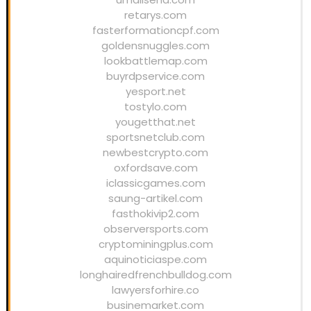
retarys.com
fasterformationcpf.com
goldensnuggles.com
lookbattlemap.com
buyrdpservice.com
yesport.net
tostylo.com
yougetthat.net
sportsnetclub.com
newbestcrypto.com
oxfordsave.com
iclassicgames.com
saung-artikel.com
fasthokivip2.com
observersports.com
cryptominingplus.com
aquinoticiaspe.com
longhairedfrenchbulldog.com
lawyersforhire.co
businemarket.com