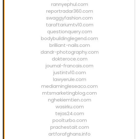
rannyephul.com
reportradar360.com
swaggyfashion.com
taraftariumtv10.com
questionquery.com
bodybuildinglegend.com
brilliant-nails.com
dandr-photography.com
dokteroce.com
journal-francais.com
justintv10.com
lawyerule.com
mediamingleseaco.com
mtsmarketingblog.com
nghekiemtien.com
wasirku.com
tejas24.com
poolturbo.com
prachestait.com
artforafghans.info