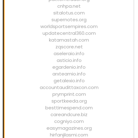
cnhpa.net
sitalotus.com
supernotes.org
worldsportsempires.com
updatecentral360.com
katamastah.com
zqscore.net
aseleraio.info
asticio.info
egardenio.info
arxteamio.info
getalexio.info
accountaudittaxcon.com
prymprint.com
sportkeeda.org
besttimespend.com
careandcure.biz
cogniyo.com
easymagazines.org
hirfanjilasmi.com