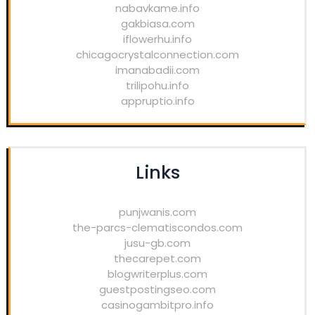
nabavkame.info
gakbiasa.com
iflowerhu.info
chicagocrystalconnection.com
imanabadii.com
trilipohu.info
appruptio.info
Links
punjwanis.com
the-parcs-clematiscondos.com
jusu-gb.com
thecarepet.com
blogwriterplus.com
guestpostingseo.com
casinogambitpro.info