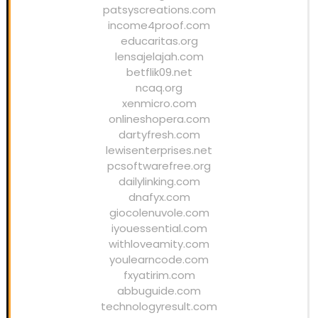
patsyscreations.com
income4proof.com
educaritas.org
lensajelajah.com
betflik09.net
ncaq.org
xenmicro.com
onlineshopera.com
dartyfresh.com
lewisenterprises.net
pcsoftwarefree.org
dailylinking.com
dnafyx.com
giocolenuvole.com
iyouessential.com
withloveamity.com
youlearncode.com
fxyatirim.com
abbuguide.com
technologyresult.com