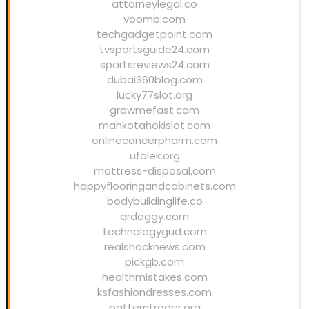
attorneylegal.co
voomb.com
techgadgetpoint.com
tvsportsguide24.com
sportsreviews24.com
dubai360blog.com
lucky77slot.org
growmefast.com
mahkotahokislot.com
onlinecancerpharm.com
ufalek.org
mattress-disposal.com
happyflooringandcabinets.com
bodybuildinglife.co
qrdoggy.com
technologygud.com
realshocknews.com
pickgb.com
healthmistakes.com
ksfashiondresses.com
patterntrader.org