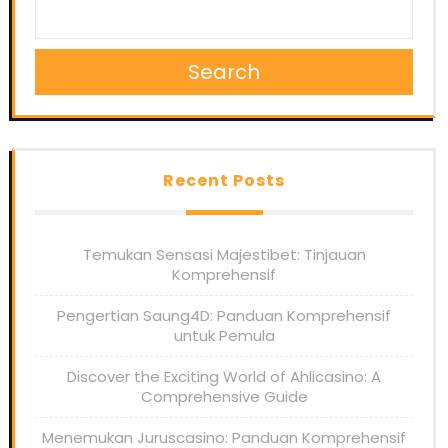
Search
Recent Posts
Temukan Sensasi Majestibet: Tinjauan
Komprehensif
Pengertian Saung4D: Panduan Komprehensif
untuk Pemula
Discover the Exciting World of Ahlicasino: A
Comprehensive Guide
Menemukan Juruscasino: Panduan Komprehensif