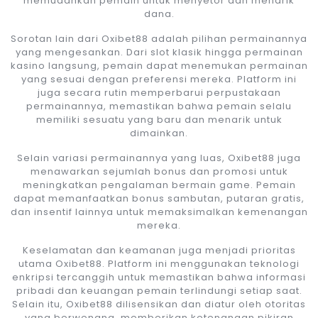
memudahkan pemain untuk menyetor dan menarik
dana.
Sorotan lain dari Oxibet88 adalah pilihan permainannya
yang mengesankan. Dari slot klasik hingga permainan
kasino langsung, pemain dapat menemukan permainan
yang sesuai dengan preferensi mereka. Platform ini
juga secara rutin memperbarui perpustakaan
permainannya, memastikan bahwa pemain selalu
memiliki sesuatu yang baru dan menarik untuk
dimainkan.
Selain variasi permainannya yang luas, Oxibet88 juga
menawarkan sejumlah bonus dan promosi untuk
meningkatkan pengalaman bermain game. Pemain
dapat memanfaatkan bonus sambutan, putaran gratis,
dan insentif lainnya untuk memaksimalkan kemenangan
mereka.
Keselamatan dan keamanan juga menjadi prioritas
utama Oxibet88. Platform ini menggunakan teknologi
enkripsi tercanggih untuk memastikan bahwa informasi
pribadi dan keuangan pemain terlindungi setiap saat.
Selain itu, Oxibet88 dilisensikan dan diatur oleh otoritas
yang berwenang, memberikan ketenangan pikiran