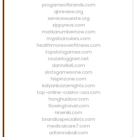
progameofbrands.com
qbreview.org
servicewueste.org
zippyrevs.com
matkanumbernow.com
myjobcirculars.com
healthmoreoverfitness.com
topslotxgames.com
routerloggnet.net
dantella6.com
slotsgamesone.com
hispinzone.com
kalyanbazarnights.com
top-online-casino-usa.com
honghuidoor.com
flowingtravel.com
nineniki.com
brandiospecialists.com
medicalcare7.com
adtennaball.com