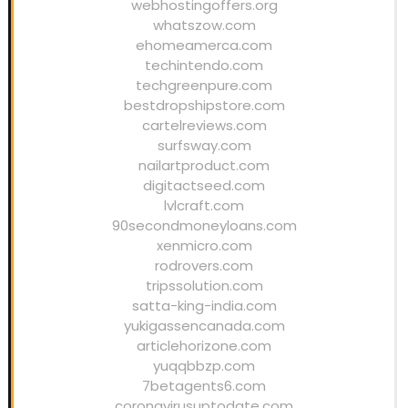
webhostingoffers.org
whatszow.com
ehomeamerca.com
techintendo.com
techgreenpure.com
bestdropshipstore.com
cartelreviews.com
surfsway.com
nailartproduct.com
digitactseed.com
lvlcraft.com
90secondmoneyloans.com
xenmicro.com
rodrovers.com
tripssolution.com
satta-king-india.com
yukigassencanada.com
articlehorizone.com
yuqqbbzp.com
7betagents6.com
coronavirusuptodate.com