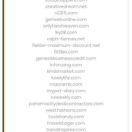
creativedream.net
n2315.com
getwebonline.com
onlyfansheaven.com
lky08.com
ralph-fiennes.net
fielder-maximum-discount.net
fitfllex.com
genesisbusinesscredit.com
inforuang.com
kindsmarket.com
luvelylife.com
macramb.com
mypet-diary.com
oxweekly.com
panamacitydeckcontractors.com
westfashions.com
toolshandy.com
travelstager.com
trendinspires.com