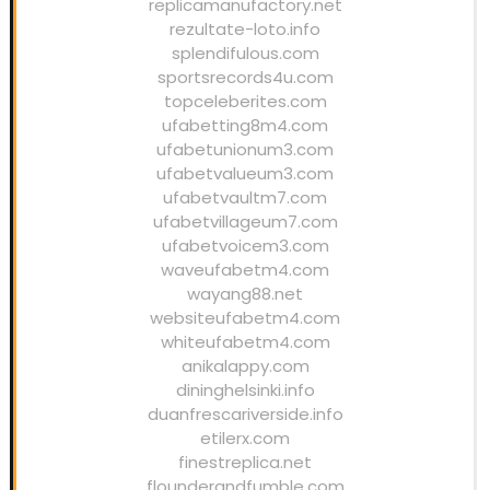
replicamanufactory.net
rezultate-loto.info
splendifulous.com
sportsrecords4u.com
topceleberites.com
ufabetting8m4.com
ufabetunionum3.com
ufabetvalueum3.com
ufabetvaultm7.com
ufabetvillageum7.com
ufabetvoicem3.com
waveufabetm4.com
wayang88.net
websiteufabetm4.com
whiteufabetm4.com
anikalappy.com
dininghelsinki.info
duanfrescariverside.info
etilerx.com
finestreplica.net
flounderandfumble.com