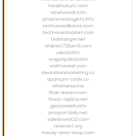
healthohunt.com
retefuturah.info
smartinvestinginfo.info
technewsalliance.com
technonetmarket.com
tedstanger.net
ufabett732um3.com
uskola.info
wagonpaints.info
waitfornext.com
clearvisionmarketing.co
quantum-code.co
whatnews.me
final-dream.com
finest-replica.net
gestioneinh.info
prosportdaily.net
salesinvest22.com
teseract.org
trendy-ama-shop.com