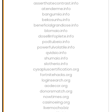
asserthatecontrast.info
atenderme.info
bangumiio.info
bekosunhu.info
beneficialgrandiose.info
blomaio.info
dosellinfoplete.info
podtubeio.info
powerfulvolatile.info
qvidsio.info
shumaio.info
slotherio.info
cysapluscertification.org
fortnitehacks.org
loginsearch.org
aodecor.org
donorsmatch.org
nowtimes.org
casinoeing.org
livemocha.biz