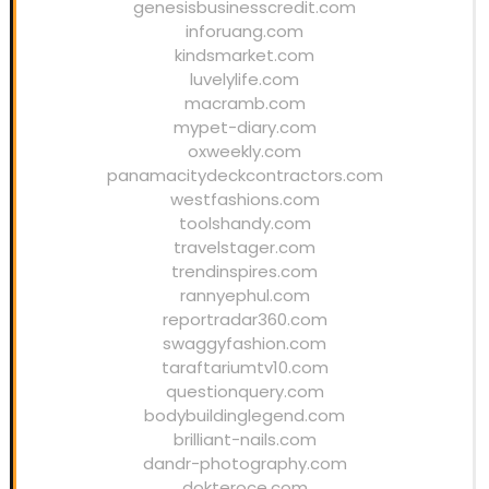
genesisbusinesscredit.com
inforuang.com
kindsmarket.com
luvelylife.com
macramb.com
mypet-diary.com
oxweekly.com
panamacitydeckcontractors.com
westfashions.com
toolshandy.com
travelstager.com
trendinspires.com
rannyephul.com
reportradar360.com
swaggyfashion.com
taraftariumtv10.com
questionquery.com
bodybuildinglegend.com
brilliant-nails.com
dandr-photography.com
dokteroce.com