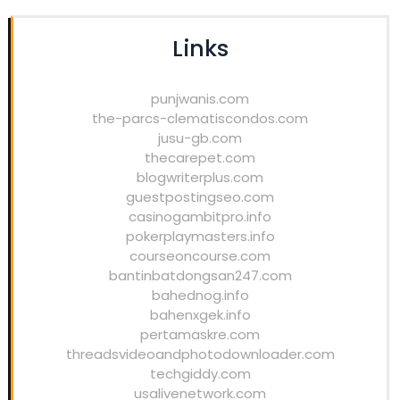
Links
punjwanis.com
the-parcs-clematiscondos.com
jusu-gb.com
thecarepet.com
blogwriterplus.com
guestpostingseo.com
casinogambitpro.info
pokerplaymasters.info
courseoncourse.com
bantinbatdongsan247.com
bahednog.info
bahenxgek.info
pertamaskre.com
threadsvideoandphotodownloader.com
techgiddy.com
usalivenetwork.com