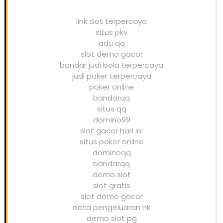
link slot terpercaya
situs pkv
adu qq
slot demo gacor
bandar judi bola terpercaya
judi poker terpercaya
poker online
bandarqq
situs qq
domino99
slot gacor hari ini
situs poker online
dominoqq
bandarqq
demo slot
slot gratis
slot demo gacor
data pengeluaran hk
demo slot pg