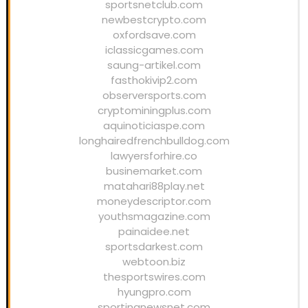
sportsnetclub.com
newbestcrypto.com
oxfordsave.com
iclassicgames.com
saung-artikel.com
fasthokivip2.com
observersports.com
cryptominingplus.com
aquinoticiaspe.com
longhairedfrenchbulldog.com
lawyersforhire.co
businemarket.com
matahari88play.net
moneydescriptor.com
youthsmagazine.com
painaidee.net
sportsdarkest.com
webtoon.biz
thesportswires.com
hyungpro.com
sportingnewsnet.com