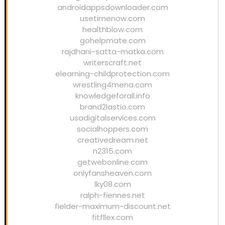
androidappsdownloader.com
usetimenow.com
healthblow.com
gohelpmate.com
rajdhani-satta-matka.com
writerscraft.net
elearning-childprotection.com
wrestling4mena.com
knowledgeforall.info
brand2lastio.com
usadigitalservices.com
socialhoppers.com
creativedream.net
n2315.com
getwebonline.com
onlyfansheaven.com
lky08.com
ralph-fiennes.net
fielder-maximum-discount.net
fitfllex.com