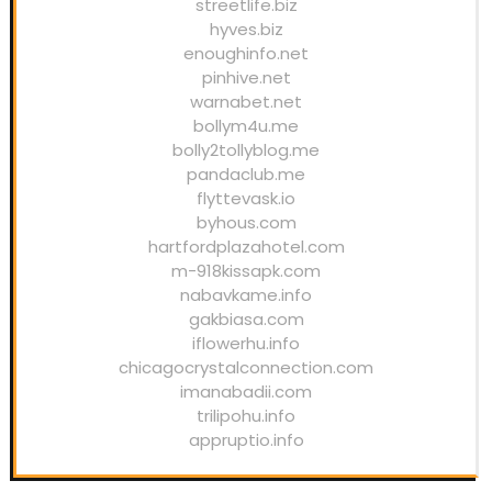
streetlife.biz
hyves.biz
enoughinfo.net
pinhive.net
warnabet.net
bollym4u.me
bolly2tollyblog.me
pandaclub.me
flyttevask.io
byhous.com
hartfordplazahotel.com
m-918kissapk.com
nabavkame.info
gakbiasa.com
iflowerhu.info
chicagocrystalconnection.com
imanabadii.com
trilipohu.info
appruptio.info