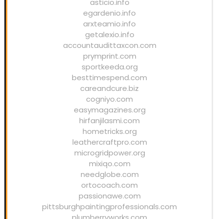
asticio.info
egardenio.info
arxteamio.info
getalexio.info
accountaudittaxcon.com
prymprint.com
sportkeeda.org
besttimespend.com
careandcure.biz
cogniyo.com
easymagazines.org
hirfanjilasmi.com
hometricks.org
leathercraftpro.com
microgridpower.org
mixiqo.com
needglobe.com
ortocoach.com
passionawe.com
pittsburghpaintingprofessionals.com
plumberryworks.com