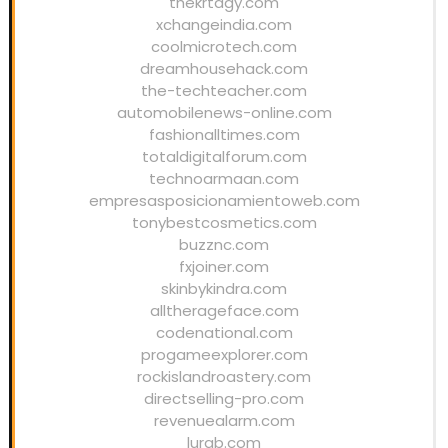
thekrtagy.com
xchangeindia.com
coolmicrotech.com
dreamhousehack.com
the-techteacher.com
automobilenews-online.com
fashionalltimes.com
totaldigitalforum.com
technoarmaan.com
empresasposicionamientoweb.com
tonybestcosmetics.com
buzznc.com
fxjoiner.com
skinbykindra.com
alltherageface.com
codenational.com
progameexplorer.com
rockislandroastery.com
directselling-pro.com
revenuealarm.com
lurab.com