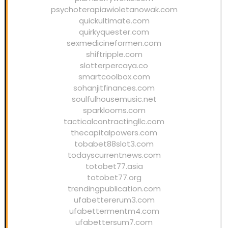
psychoterapiawioletanowak.com
quickultimate.com
quirkyquester.com
sexmedicineformen.com
shiftripple.com
slotterpercaya.co
smartcoolbox.com
sohanjitfinances.com
soulfulhousemusic.net
sparklooms.com
tacticalcontractingllc.com
thecapitalpowers.com
tobabet88slot3.com
todayscurrentnews.com
totobet77.asia
totobet77.org
trendingpublication.com
ufabettererum3.com
ufabettermentm4.com
ufabettersum7.com