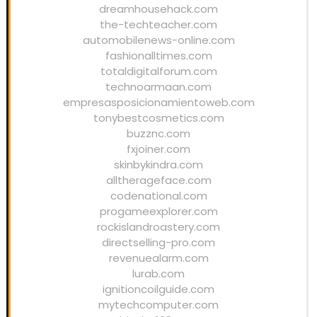
dreamhousehack.com
the-techteacher.com
automobilenews-online.com
fashionalltimes.com
totaldigitalforum.com
technoarmaan.com
empresasposicionamientoweb.com
tonybestcosmetics.com
buzznc.com
fxjoiner.com
skinbykindra.com
alltherageface.com
codenational.com
progameexplorer.com
rockislandroastery.com
directselling-pro.com
revenuealarm.com
lurab.com
ignitioncoilguide.com
mytechcomputer.com