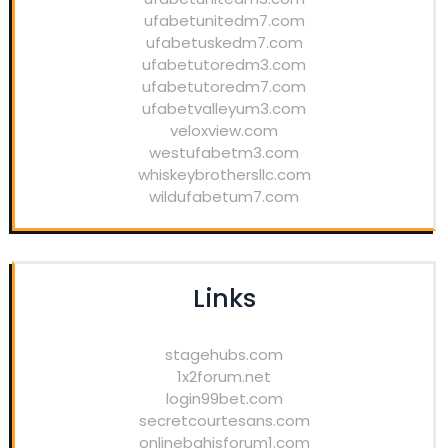
ufabetunitedm7.com
ufabetuskedm7.com
ufabetutoredm3.com
ufabetutoredm7.com
ufabetvalleyum3.com
veloxview.com
westufabetm3.com
whiskeybrothersllc.com
wildufabetum7.com
Links
stagehubs.com
1x2forum.net
login99bet.com
secretcourtesans.com
onlinebahisforum1.com