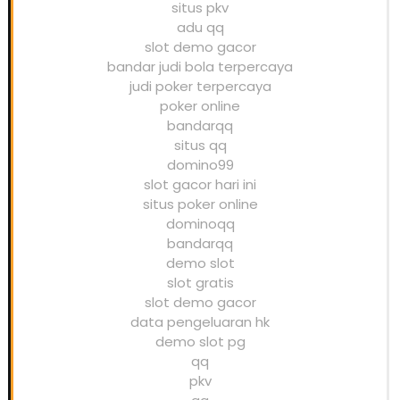
situs pkv
adu qq
slot demo gacor
bandar judi bola terpercaya
judi poker terpercaya
poker online
bandarqq
situs qq
domino99
slot gacor hari ini
situs poker online
dominoqq
bandarqq
demo slot
slot gratis
slot demo gacor
data pengeluaran hk
demo slot pg
qq
pkv