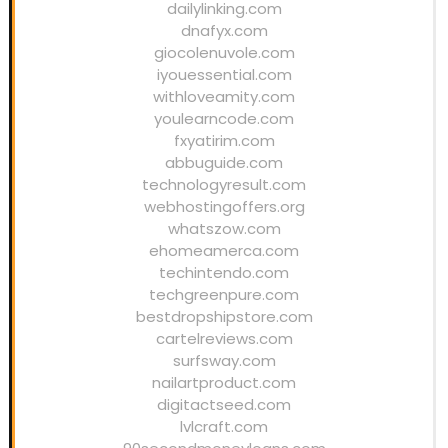
dailylinking.com
dnafyx.com
giocolenuvole.com
iyouessential.com
withloveamity.com
youlearncode.com
fxyatirim.com
abbuguide.com
technologyresult.com
webhostingoffers.org
whatszow.com
ehomeamerca.com
techintendo.com
techgreenpure.com
bestdropshipstore.com
cartelreviews.com
surfsway.com
nailartproduct.com
digitactseed.com
lvlcraft.com