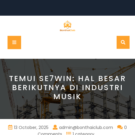
Skip
to
content
Open
Button
TEMUI SE7WIN: HAL BESAR
BERIKUTNYA DI INDUSTRI
MUSIK
13 October, 2025
admin@bonthaiclub.com
0
Comments
1 category