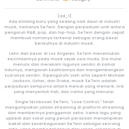
[ad_1]
Ada bintang baru yang sedang naik daun di industri
musik, namanya Se7win. Dengan perpaduan unik antara
pengaruh R&B, pop, dan hip-hop, Se7win dengan cepat
membuat namanya terkenal sebagai orang besar
berikutnya di industri musik.
Lahir dan besar di Los Angeles, Se7win menemukan
kecintaannya pada musik sejak usia muda. Dia mulai
menulis dan merekam lagunya sendiri di kamar
tidurnya, mengasah keahliannya dan mengembangkan
suaranya sendiri. Dipengaruhi oleh artis seperti Michael
Jackson, Usher, dan Drake, musik Se7win adalah
perpaduan sempurna antara melodi yang menarik, lirik
yang menyentuh hati, dan irama yang menular.
Single terobosan Se7win, “Lose Control,” telah
mengumpulkan jutaan streaming di platform streaming
dan memberinya penggemar setia. Irama lagu yang
upbeat dan vokal yang penuh perasaan menampilkan
bakat dan keserbagunaan Se7win sebagai seorang