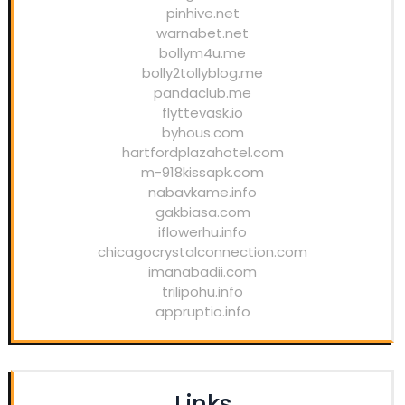
pinhive.net
warnabet.net
bollym4u.me
bolly2tollyblog.me
pandaclub.me
flyttevask.io
byhous.com
hartfordplazahotel.com
m-918kissapk.com
nabavkame.info
gakbiasa.com
iflowerhu.info
chicagocrystalconnection.com
imanabadii.com
trilipohu.info
appruptio.info
Links