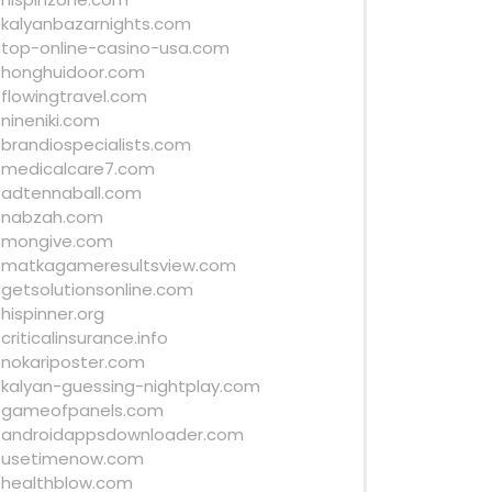
kalyanbazarnights.com
top-online-casino-usa.com
honghuidoor.com
flowingtravel.com
nineniki.com
brandiospecialists.com
medicalcare7.com
adtennaball.com
nabzah.com
mongive.com
matkagameresultsview.com
getsolutionsonline.com
hispinner.org
criticalinsurance.info
nokariposter.com
kalyan-guessing-nightplay.com
gameofpanels.com
androidappsdownloader.com
usetimenow.com
healthblow.com