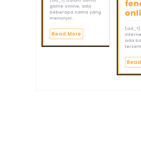
[ad_1] Dalam dunia
fe
game online, ada
onl
beberapa nama yang
menonjol…
[ad_1]
Read More
intern
ada b
terse
Read