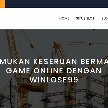
HOME
SITUS SLOT
SLO
EMUKAN KESERUAN BERMA
GAME ONLINE DENGAN
WINLOSE99