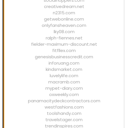
socialhoppers.com
creativedream.net
n2315.com
getwebonline.com
onlyfansheaven.com
lky08.com
ralph-fiennes.net
fielder-maximum-discount.net
fitfllex.com
genesisbusinesscredit.com
inforuang.com
kindsmarket.com
luvelylife.com
macramb.com
mypet-diary.com
oxweekly.com
panamacitydeckcontractors.com
westfashions.com
toolshandy.com
travelstager.com
trendinspires.com