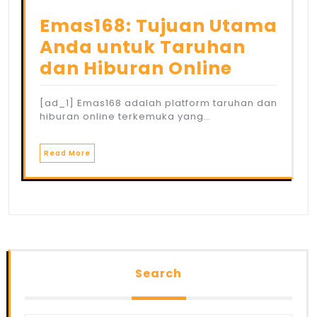
Emas168: Tujuan Utama
Anda untuk Taruhan
dan Hiburan Online
[ad_1] Emas168 adalah platform taruhan dan
hiburan online terkemuka yang…
Read More
Search