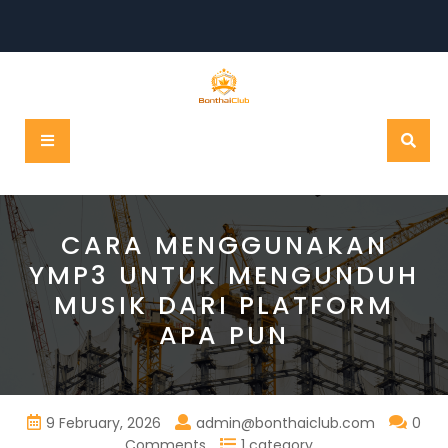
Skip
to
content
Open
Button
CARA MENGGUNAKAN
YMP3 UNTUK MENGUNDUH
MUSIK DARI PLATFORM
APA PUN
9 February, 2026
admin@bonthaiclub.com
0
Comments
1 category