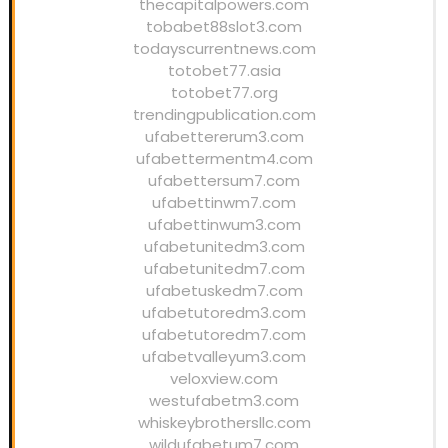
thecapitalpowers.com
tobabet88slot3.com
todayscurrentnews.com
totobet77.asia
totobet77.org
trendingpublication.com
ufabettererum3.com
ufabettermentm4.com
ufabettersum7.com
ufabettinwm7.com
ufabettinwum3.com
ufabetunitedm3.com
ufabetunitedm7.com
ufabetuskedm7.com
ufabetutoredm3.com
ufabetutoredm7.com
ufabetvalleyum3.com
veloxview.com
westufabetm3.com
whiskeybrothersllc.com
wildufabetum7.com