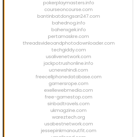
pokerplaymasters.info
courseoncourse.com
bantinbatdongsan247.com
bahednog.info
bahenxgek.info
pertamaskre.com
threadsvideoandphotodownloader.com
techgiddy.com
usalivenetwork.com
jackpotrushonline.info
ucnewshindi.com
freecellphonedatabase.com
gamersrope.com
exellewebmedia.com
free-gamestop.com
sinbadtravels.com
ukmagzine.com
wareztech.org
usabestnetwork.com
jessepinkmanoutfit.com