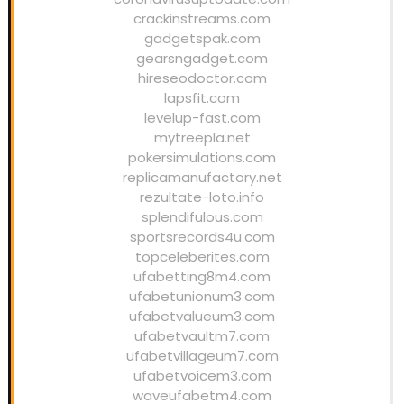
crackinstreams.com
gadgetspak.com
gearsngadget.com
hireseodoctor.com
lapsfit.com
levelup-fast.com
mytreepla.net
pokersimulations.com
replicamanufactory.net
rezultate-loto.info
splendifulous.com
sportsrecords4u.com
topceleberites.com
ufabetting8m4.com
ufabetunionum3.com
ufabetvalueum3.com
ufabetvaultm7.com
ufabetvillageum7.com
ufabetvoicem3.com
waveufabetm4.com