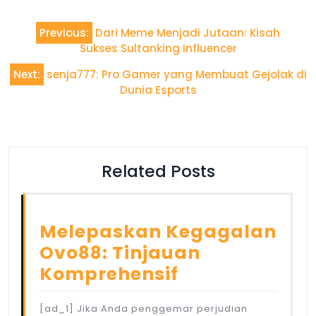
Post
Previous:
Dari Meme Menjadi Jutaan: Kisah
navigation
Sukses Sultanking Influencer
Next:
senja777: Pro Gamer yang Membuat Gejolak di
Dunia Esports
Related Posts
Melepaskan Kegagalan
Ovo88: Tinjauan
Komprehensif
[ad_1] Jika Anda penggemar perjudian