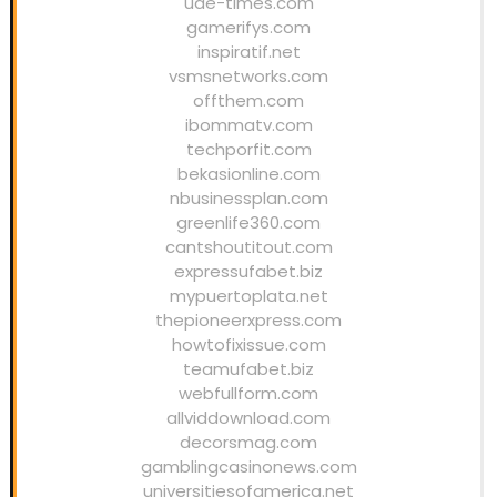
uae-times.com
gamerifys.com
inspiratif.net
vsmsnetworks.com
offthem.com
ibommatv.com
techporfit.com
bekasionline.com
nbusinessplan.com
greenlife360.com
cantshoutitout.com
expressufabet.biz
mypuertoplata.net
thepioneerxpress.com
howtofixissue.com
teamufabet.biz
webfullform.com
allviddownload.com
decorsmag.com
gamblingcasinonews.com
universitiesofamerica.net