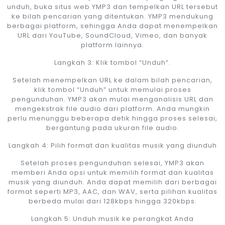
unduh, buka situs web YMP3 dan tempelkan URL tersebut
ke bilah pencarian yang ditentukan. YMP3 mendukung
berbagai platform, sehingga Anda dapat menempelkan
URL dari YouTube, SoundCloud, Vimeo, dan banyak
platform lainnya.
Langkah 3: Klik tombol “Unduh”.
Setelah menempelkan URL ke dalam bilah pencarian,
klik tombol “Unduh” untuk memulai proses
pengunduhan. YMP3 akan mulai menganalisis URL dan
mengekstrak file audio dari platform. Anda mungkin
perlu menunggu beberapa detik hingga proses selesai,
bergantung pada ukuran file audio.
Langkah 4: Pilih format dan kualitas musik yang diunduh
Setelah proses pengunduhan selesai, YMP3 akan
memberi Anda opsi untuk memilih format dan kualitas
musik yang diunduh. Anda dapat memilih dari berbagai
format seperti MP3, AAC, dan WAV, serta pilihan kualitas
berbeda mulai dari 128kbps hingga 320kbps.
Langkah 5: Unduh musik ke perangkat Anda