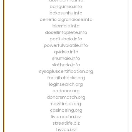
bangumiio.info
bekosunhu.info
beneficialgrandiose.info
blomaio.info
dosellinfoplete.info
podtubeio.info
powerfulvolatile.info
qvidsio.info
shumaio.info
slotherio.info
cysapluscertification.org
fortnitehacks.org
loginsearch.org
aodecor.org
donorsmatch.org
nowtimes.org
casinoeing.org
livemocha.biz
streetlife.biz
hyves.biz