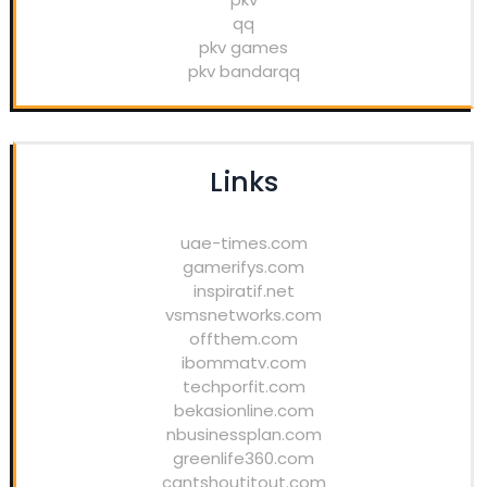
qq
pkv games
pkv bandarqq
Links
uae-times.com
gamerifys.com
inspiratif.net
vsmsnetworks.com
offthem.com
ibommatv.com
techporfit.com
bekasionline.com
nbusinessplan.com
greenlife360.com
cantshoutitout.com