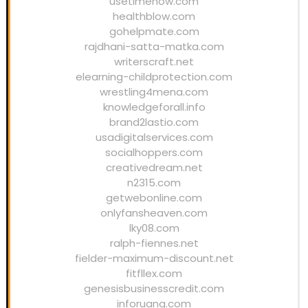
usetimenow.com
healthblow.com
gohelpmate.com
rajdhani-satta-matka.com
writerscraft.net
elearning-childprotection.com
wrestling4mena.com
knowledgeforall.info
brand2lastio.com
usadigitalservices.com
socialhoppers.com
creativedream.net
n2315.com
getwebonline.com
onlyfansheaven.com
lky08.com
ralph-fiennes.net
fielder-maximum-discount.net
fitfllex.com
genesisbusinesscredit.com
inforuang.com