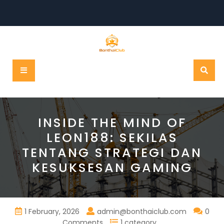
Skip
to
content
Open
Button
INSIDE THE MIND OF
LEON188: SEKILAS
TENTANG STRATEGI DAN
KESUKSESAN GAMING
1 February, 2026
admin@bonthaiclub.com
0
Comments
1 category