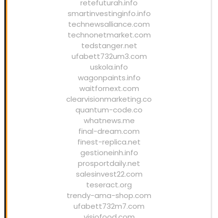
retefuturah.info
smartinvestinginfo.info
technewsalliance.com
technonetmarket.com
tedstanger.net
ufabett732um3.com
uskola.info
wagonpaints.info
waitfornext.com
clearvisionmarketing.co
quantum-code.co
whatnews.me
final-dream.com
finest-replica.net
gestioneinh.info
prosportdaily.net
salesinvest22.com
teseract.org
trendy-ama-shop.com
ufabett732m7.com
visiofood.com