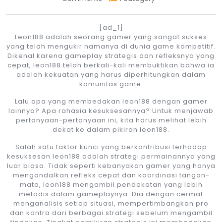
[ad_1]
Leon188 adalah seorang gamer yang sangat sukses
yang telah mengukir namanya di dunia game kompetitif.
Dikenal karena gameplay strategis dan refleksnya yang
cepat, leon188 telah berkali-kali membuktikan bahwa ia
adalah kekuatan yang harus diperhitungkan dalam
komunitas game.
Lalu apa yang membedakan leon188 dengan gamer
lainnya? Apa rahasia kesuksesannya? Untuk menjawab
pertanyaan-pertanyaan ini, kita harus melihat lebih
dekat ke dalam pikiran leon188.
Salah satu faktor kunci yang berkontribusi terhadap
kesuksesan leon188 adalah strategi permainannya yang
luar biasa. Tidak seperti kebanyakan gamer yang hanya
mengandalkan refleks cepat dan koordinasi tangan-
mata, leon188 mengambil pendekatan yang lebih
metodis dalam gameplaynya. Dia dengan cermat
menganalisis setiap situasi, mempertimbangkan pro
dan kontra dari berbagai strategi sebelum mengambil