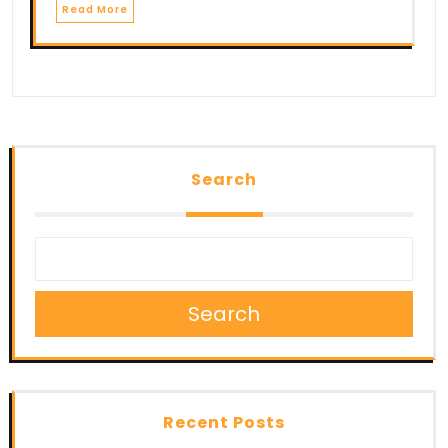
Read More
Search
Search
Recent Posts