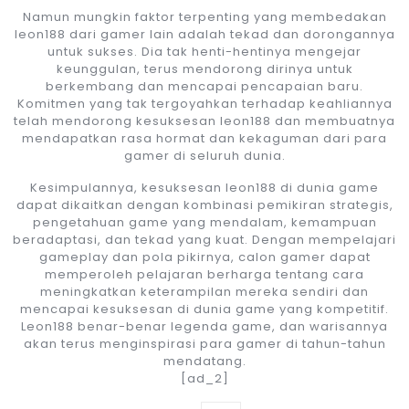
Namun mungkin faktor terpenting yang membedakan
leon188 dari gamer lain adalah tekad dan dorongannya
untuk sukses. Dia tak henti-hentinya mengejar
keunggulan, terus mendorong dirinya untuk
berkembang dan mencapai pencapaian baru.
Komitmen yang tak tergoyahkan terhadap keahliannya
telah mendorong kesuksesan leon188 dan membuatnya
mendapatkan rasa hormat dan kekaguman dari para
gamer di seluruh dunia.
Kesimpulannya, kesuksesan leon188 di dunia game
dapat dikaitkan dengan kombinasi pemikiran strategis,
pengetahuan game yang mendalam, kemampuan
beradaptasi, dan tekad yang kuat. Dengan mempelajari
gameplay dan pola pikirnya, calon gamer dapat
memperoleh pelajaran berharga tentang cara
meningkatkan keterampilan mereka sendiri dan
mencapai kesuksesan di dunia game yang kompetitif.
Leon188 benar-benar legenda game, dan warisannya
akan terus menginspirasi para gamer di tahun-tahun
mendatang.
[ad_2]