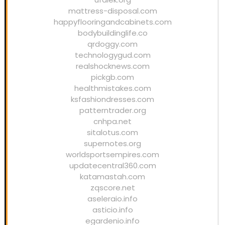
mattress-disposal.com
happyflooringandcabinets.com
bodybuildinglife.co
qrdoggy.com
technologygud.com
realshocknews.com
pickgb.com
healthmistakes.com
ksfashiondresses.com
patterntrader.org
cnhpa.net
sitalotus.com
supernotes.org
worldsportsempires.com
updatecentral360.com
katamastah.com
zqscore.net
aseleraio.info
asticio.info
egardenio.info