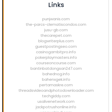
Links
punjwanis.com
the-parcs-clematiscondos.com
jusu-gb.com
thecarepet.com
blogwriterplus.com
guestpostingseo.com
casinogambitpro.info
pokerplaymasters.info
courseoncourse.com
bantinbatdongsan247.com
bahednog.info
bahenxgek.info
pertamaskre.com
threadsvideoandphotodownloader.com
techgiddy.com
usalivenetwork.com
jackpotrushonline.info