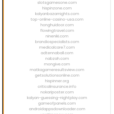
slotsgamesone.com
hispinzone.com
kalyanbazarnights.com
top-online-casino-usa.com
honghuidoor.com
flowingtravel.com
nineniki.com
brandiospecialists.com
medicalcare7.com
adtennaball.com
nabzah.com
mongive.com
matkagameresultsview.com
getsolutionsonline.com
hispinner.org
criticalinsurance.info
nokariposter.com
kalyan-guessing-nightplay.com
gameofpanels.com
androidappsdownloader.com