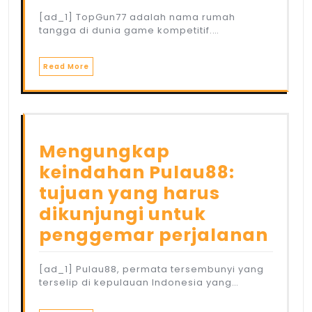
[ad_1] TopGun77 adalah nama rumah
tangga di dunia game kompetitif.…
Read More
Mengungkap
keindahan Pulau88:
tujuan yang harus
dikunjungi untuk
penggemar perjalanan
[ad_1] Pulau88, permata tersembunyi yang
terselip di kepulauan Indonesia yang…