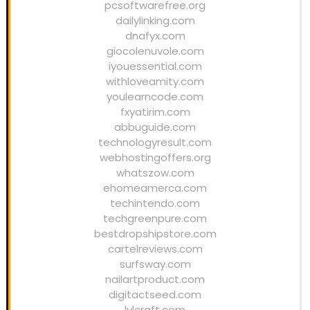
pcsoftwarefree.org
dailylinking.com
dnafyx.com
giocolenuvole.com
iyouessential.com
withloveamity.com
youlearncode.com
fxyatirim.com
abbuguide.com
technologyresult.com
webhostingoffers.org
whatszow.com
ehomeamerca.com
techintendo.com
techgreenpure.com
bestdropshipstore.com
cartelreviews.com
surfsway.com
nailartproduct.com
digitactseed.com
lvlcraft.com