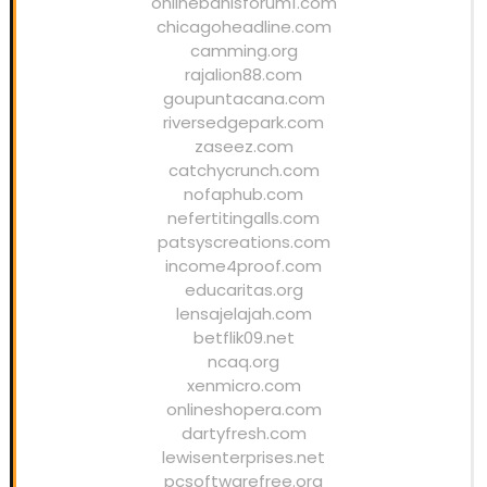
onlinebahisforum1.com
chicagoheadline.com
camming.org
rajalion88.com
goupuntacana.com
riversedgepark.com
zaseez.com
catchycrunch.com
nofaphub.com
nefertitingalls.com
patsyscreations.com
income4proof.com
educaritas.org
lensajelajah.com
betflik09.net
ncaq.org
xenmicro.com
onlineshopera.com
dartyfresh.com
lewisenterprises.net
pcsoftwarefree.org