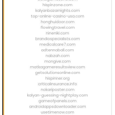
hispinzone.com
kalyanbazarnights.com
top-online-casino-usa.com
honghuidoor.com
flowingtravel.com
nineniki.com
brandiospecialists.com
medicalcare7.com
adtennaball.com
nabzah.com
mongive.com
matkagameresultsview.com
getsolutionsonline.com
hispinner.org
criticalinsurance.info
nokariposter.com
kalyan-guessing-nightplay.com
gameofpanels.com
androidappsdownloader.com
usetimenow.com