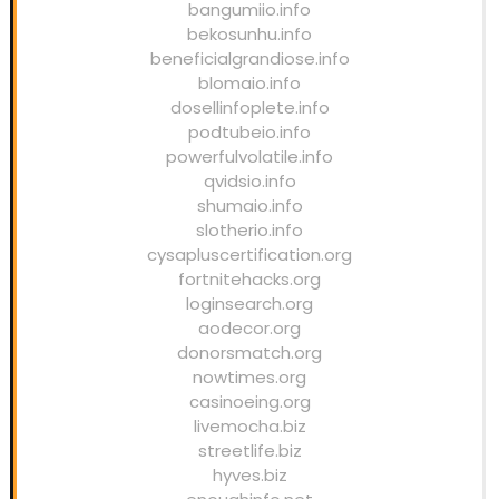
bangumiio.info
bekosunhu.info
beneficialgrandiose.info
blomaio.info
dosellinfoplete.info
podtubeio.info
powerfulvolatile.info
qvidsio.info
shumaio.info
slotherio.info
cysapluscertification.org
fortnitehacks.org
loginsearch.org
aodecor.org
donorsmatch.org
nowtimes.org
casinoeing.org
livemocha.biz
streetlife.biz
hyves.biz