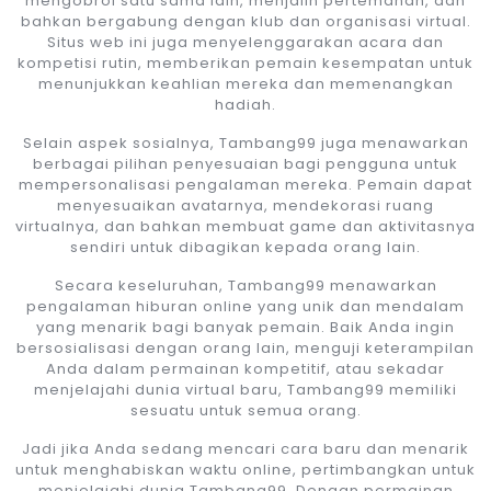
mengobrol satu sama lain, menjalin pertemanan, dan
bahkan bergabung dengan klub dan organisasi virtual.
Situs web ini juga menyelenggarakan acara dan
kompetisi rutin, memberikan pemain kesempatan untuk
menunjukkan keahlian mereka dan memenangkan
hadiah.
Selain aspek sosialnya, Tambang99 juga menawarkan
berbagai pilihan penyesuaian bagi pengguna untuk
mempersonalisasi pengalaman mereka. Pemain dapat
menyesuaikan avatarnya, mendekorasi ruang
virtualnya, dan bahkan membuat game dan aktivitasnya
sendiri untuk dibagikan kepada orang lain.
Secara keseluruhan, Tambang99 menawarkan
pengalaman hiburan online yang unik dan mendalam
yang menarik bagi banyak pemain. Baik Anda ingin
bersosialisasi dengan orang lain, menguji keterampilan
Anda dalam permainan kompetitif, atau sekadar
menjelajahi dunia virtual baru, Tambang99 memiliki
sesuatu untuk semua orang.
Jadi jika Anda sedang mencari cara baru dan menarik
untuk menghabiskan waktu online, pertimbangkan untuk
menjelajahi dunia Tambang99. Dengan permainan