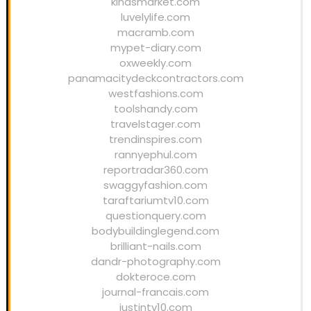
kindsmarket.com
luvelylife.com
macramb.com
mypet-diary.com
oxweekly.com
panamacitydeckcontractors.com
westfashions.com
toolshandy.com
travelstager.com
trendinspires.com
rannyephul.com
reportradar360.com
swaggyfashion.com
taraftariumtv10.com
questionquery.com
bodybuildinglegend.com
brilliant-nails.com
dandr-photography.com
dokteroce.com
journal-francais.com
justintv10.com