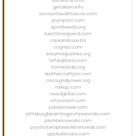
arxteamio.info
getalexio.info
accountaudittaxcon.com
prymprint.com
sportkeeda.org
besttimespend.com
careandcure.biz
cogniyo.com
easymagazines.org
hirfanjilasmi.com
hometricks.org
leathercraftpro.com
microgridpower.org
mixiqo.com
needglobe.com
ortocoach.com
passionawe.com
pittsburghpaintingprofessionals.com
plumberryworks.com
psychoterapiawioletanowak.com
quickultimate.com