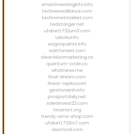
smartinvestinginfo.info
technewsalliance.com
technonetmarket.com
tedstanger.net
ufabett732um3.com
uskola.info
wagonpaints.info
waitfornext.com
clearvisionmarketing.co
quantum-code.co
whatnews.me
final-dream.com
finest-replica.net
gestioneinh.info
prosportdaily.net
salesinvest22.com
teseract.org
trendy-ama-shop.com
ufabett732m7.com
visiofood.com