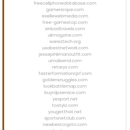
freecellphonedatabase.com
gamersrope.com
exellewebmedia.com
free-gamestop.com
sinbadtravels.com
ukmagzine.com
wareztech.org
usabestnetwork.com
jessepinkmanoutfit.com
umailsend.com
retarys.com
fasterformationcpf.com
goldensnuggles.com
lookbattlemap.com
buyrdpservice.com
yesport.net
tostylo.com
yougetthat.net
sportsnetclub.com
newbestcrypto.com