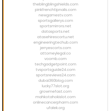
theblingblingshields.com
pinkfrenchtipnails.com
newgamestv.com
sportsgallerys.com
sportsmirrors.net
datasports.net
atasehirescortu.net
engineeringtechub.com
jerryescorts.com
attorneylegal.co
voomb.com
techgadgetpoint.com
tvsportsguide24.com
sportsreviews24.com
dubai360blog.com
lucky77slot.org
growmefast.com
mahkotahokislot.com
onlinecancerpharm.com
ufalek.org