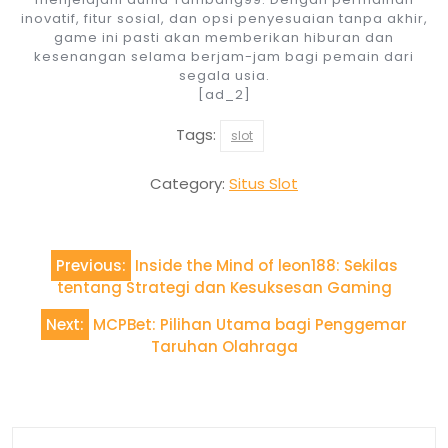
inovatif, fitur sosial, dan opsi penyesuaian tanpa akhir,
game ini pasti akan memberikan hiburan dan
kesenangan selama berjam-jam bagi pemain dari
segala usia.
[ad_2]
Tags:
slot
Category:
Situs Slot
Post
Previous:
Inside the Mind of leon188: Sekilas
navigation
tentang Strategi dan Kesuksesan Gaming
Next:
MCPBet: Pilihan Utama bagi Penggemar
Taruhan Olahraga