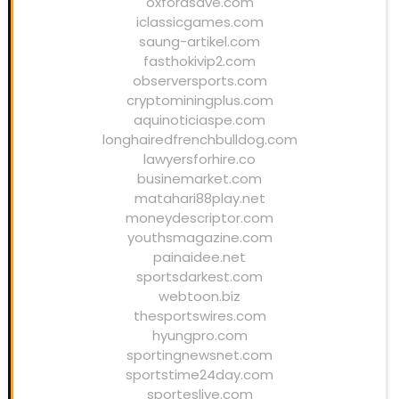
oxfordsave.com
iclassicgames.com
saung-artikel.com
fasthokivip2.com
observersports.com
cryptominingplus.com
aquinoticiaspe.com
longhairedfrenchbulldog.com
lawyersforhire.co
businemarket.com
matahari88play.net
moneydescriptor.com
youthsmagazine.com
painaidee.net
sportsdarkest.com
webtoon.biz
thesportswires.com
hyungpro.com
sportingnewsnet.com
sportstime24day.com
sporteslive.com