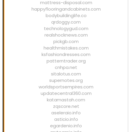
mattress-disposal.com
happyflooringandcabinets.com
bodybuildinglife.co
qrdoggy.com
technologygud.com
realshocknews.com
pickgb.com
healthmistakes.com
ksfashiondresses.com
patterntrader.org
cnhpa.net
sitalotus.com
supernotes.org
worldsportsempires.com
updatecentral360.com
katamastah.com
zqscore.net
aseleraio.info
asticio.info
egardenio.info