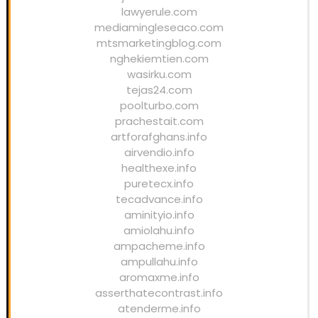
lawyerule.com
mediamingleseaco.com
mtsmarketingblog.com
nghekiemtien.com
wasirku.com
tejas24.com
poolturbo.com
prachestait.com
artforafghans.info
airvendio.info
healthexe.info
puretecx.info
tecadvance.info
aminityio.info
amiolahu.info
ampacheme.info
ampullahu.info
aromaxme.info
asserthatecontrast.info
atenderme.info