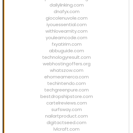
dailylinking.com
dnafyx.com
giocolenuvole.com
iyouessential.com
withloveamity.com
youlearncode.com
fxyatirim.com
abbuguide.com
technologyresult.com
webhostingoffers.org
whatszow.com
ehomeamerca.com
techintendo.com
techgreenpure.com
bestdropshipstore.com
cartelreviews.com
surfsway.com
nailartproduct.com
digitactseed.com
lvlcraft.com