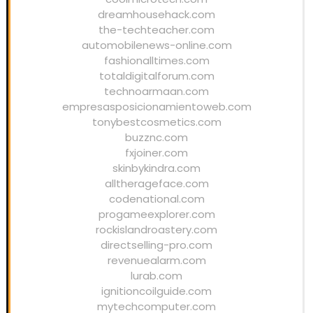
dreamhousehack.com
the-techteacher.com
automobilenews-online.com
fashionalltimes.com
totaldigitalforum.com
technoarmaan.com
empresasposicionamientoweb.com
tonybestcosmetics.com
buzznc.com
fxjoiner.com
skinbykindra.com
alltherageface.com
codenational.com
progameexplorer.com
rockislandroastery.com
directselling-pro.com
revenuealarm.com
lurab.com
ignitioncoilguide.com
mytechcomputer.com