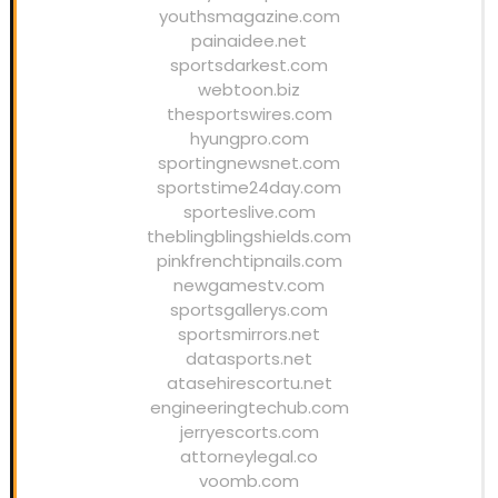
youthsmagazine.com
painaidee.net
sportsdarkest.com
webtoon.biz
thesportswires.com
hyungpro.com
sportingnewsnet.com
sportstime24day.com
sporteslive.com
theblingblingshields.com
pinkfrenchtipnails.com
newgamestv.com
sportsgallerys.com
sportsmirrors.net
datasports.net
atasehirescortu.net
engineeringtechub.com
jerryescorts.com
attorneylegal.co
voomb.com