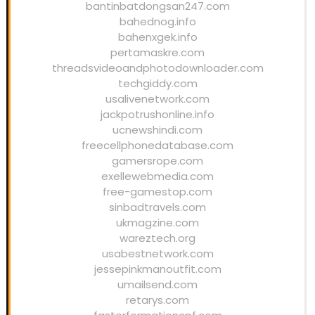
bantinbatdongsan247.com
bahednog.info
bahenxgek.info
pertamaskre.com
threadsvideoandphotodownloader.com
techgiddy.com
usalivenetwork.com
jackpotrushonline.info
ucnewshindi.com
freecellphonedatabase.com
gamersrope.com
exellewebmedia.com
free-gamestop.com
sinbadtravels.com
ukmagzine.com
wareztech.org
usabestnetwork.com
jessepinkmanoutfit.com
umailsend.com
retarys.com