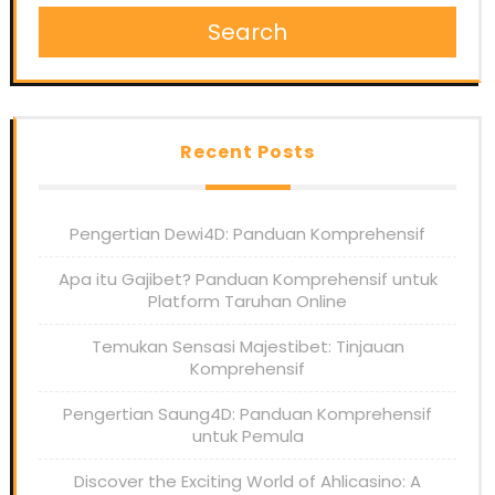
Search
Recent Posts
Pengertian Dewi4D: Panduan Komprehensif
Apa itu Gajibet? Panduan Komprehensif untuk
Platform Taruhan Online
Temukan Sensasi Majestibet: Tinjauan
Komprehensif
Pengertian Saung4D: Panduan Komprehensif
untuk Pemula
Discover the Exciting World of Ahlicasino: A