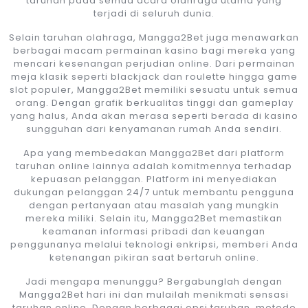
taruhan pada semua acara olahraga utama yang
terjadi di seluruh dunia.
Selain taruhan olahraga, Mangga2Bet juga menawarkan
berbagai macam permainan kasino bagi mereka yang
mencari kesenangan perjudian online. Dari permainan
meja klasik seperti blackjack dan roulette hingga game
slot populer, Mangga2Bet memiliki sesuatu untuk semua
orang. Dengan grafik berkualitas tinggi dan gameplay
yang halus, Anda akan merasa seperti berada di kasino
sungguhan dari kenyamanan rumah Anda sendiri.
Apa yang membedakan Mangga2Bet dari platform
taruhan online lainnya adalah komitmennya terhadap
kepuasan pelanggan. Platform ini menyediakan
dukungan pelanggan 24/7 untuk membantu pengguna
dengan pertanyaan atau masalah yang mungkin
mereka miliki. Selain itu, Mangga2Bet memastikan
keamanan informasi pribadi dan keuangan
penggunanya melalui teknologi enkripsi, memberi Anda
ketenangan pikiran saat bertaruh online.
Jadi mengapa menunggu? Bergabunglah dengan
Mangga2Bet hari ini dan mulailah menikmati sensasi
taruhan online. Dengan berbagai opsi taruhan, metode