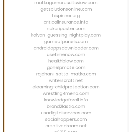
matkagameresultsview.com
getsolutionsonline.com
hispinner.org
criticalinsurance.info
nokariposter.com
kalyan-guessing-nightplay.com
gameofpanels.com
androidappsdownloader.com
usetimenow.com
healthblow.com
gohelpmate.com
rajdhani-satta-matka.com
writerscraft.net
elearning-childprotection.com
wrestling4mena.com
knowledgeforall.info
brand2lastio.com
usadigitalservices.com
socialhoppers.com
creativedream.net