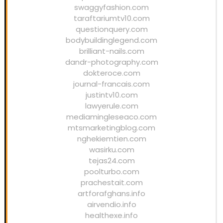
swaggyfashion.com
taraftariumtv10.com
questionquery.com
bodybuildinglegend.com
brilliant-nails.com
dandr-photography.com
dokteroce.com
journal-francais.com
justintv10.com
lawyerule.com
mediamingleseaco.com
mtsmarketingblog.com
nghekiemtien.com
wasirku.com
tejas24.com
poolturbo.com
prachestait.com
artforafghans.info
airvendio.info
healthexe.info