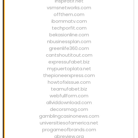
inspiratif.net
vsmsnetworks.com
offthem.com
ibommatv.com
techporfit.com
bekasionline.com
nbusinessplan.com
greenlife360.com
cantshoutitout.com
expressufabet.biz
mypuertoplata.net
thepioneerxpress.com
howtofixissue.com
teamufabet.biz
webfullform.com
allviddownload.com
decorsmag.com
gamblingcasinonews.com
universitiesofamerica.net
progameofbrands.com
qbreview.org