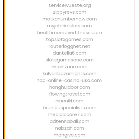
servicewueste.org
zippyrevs.com
matkanumbernow.com
myjobcirculars.com
healthmoreoverfitness.com
topslotxgames.com
routerloggnet.net
dantella6.com
slotsgamesone.com
hispinzone.com
kalyanbazarnights.com
top-online-casino-usa.com
honghuidoor.com
flowingtravel.com
nineniki.com
brandiospecialists.com
medicalcare7.com
adtennaball.com
nabzah.com
mongive.com