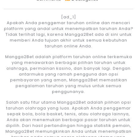
[ad_1]
Apakah Anda penggemar taruhan online dan mencari
platform yang andal untuk menempatkan taruhan Anda?
Tidak terlihat lagi, karena Mangga2Bet ada di sini untuk
memberi Anda tujuan akhir untuk semua kebutuhan
taruhan online Anda.
Mangga2Bet adalah platform taruhan online terkemuka
yang menawarkan berbagai pilihan taruhan untuk
olahraga, permainan kasino, dan banyak lagi. Dengan
antarmuka yang ramah pengguna dan opsi
pembayaran yang aman, Mangga2Bet memastikan
pengalaman taruhan yang mulus untuk semua
penggunanya.
Salah satu fitur utama Mangga2Bet adalah pilihan opsi
taruhan olahraga yang luas. Apakah Anda penggemar
sepak bola, bola basket, tenis, atau olahraga lainnya,
Anda akan menemukan berbagai pasar taruhan untuk
dipilih. Dari hasil pertandingan hingga statistik pemain,
Mangga2Bet memungkinkan Anda untuk menempatkan