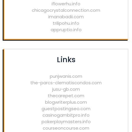
iflowerhu.info
chicagocrystalconnection.com
imanabadii.com
trilipohu.info
appruptio.info
Links
punjwanis.com
the-parcs-clematiscondos.com
jusu-gb.com
thecarepet.com
blogwriterplus.com
guestpostingseo.com
casinogambitpro.info
pokerplaymasters.info
courseoncourse.com