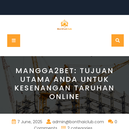
Skip
to
content
Open
Button
MANGGA2BET: TUJUAN
UTAMA ANDA UNTUK
KESENANGAN TARUHAN
ONLINE
7 June, 2025
admin@bonthaiclub.com
0
Comments
2 categories