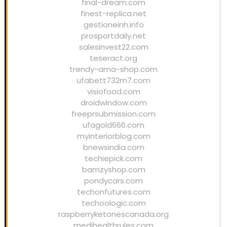
final-dream.com
finest-replica.net
gestioneinh.info
prosportdaily.net
salesinvest22.com
teseract.org
trendy-ama-shop.com
ufabett732m7.com
visiofood.com
droidwindow.com
freeprsubmission.com
ufagold666.com
myinteriorblog.com
bnewsindia.com
techiepick.com
bamzyshop.com
pondycars.com
techonfutures.com
techoologic.com
raspberryketonescanada.org
medihealthrules.com