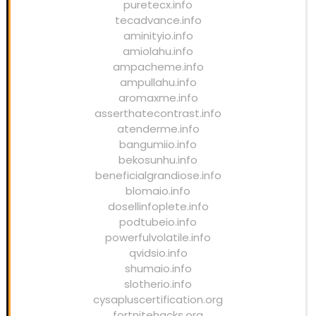
puretecx.info
tecadvance.info
aminityio.info
amiolahu.info
ampacheme.info
ampullahu.info
aromaxme.info
asserthatecontrast.info
atenderme.info
bangumiio.info
bekosunhu.info
beneficialgrandiose.info
blomaio.info
dosellinfoplete.info
podtubeio.info
powerfulvolatile.info
qvidsio.info
shumaio.info
slotherio.info
cysapluscertification.org
fortnitehacks.org