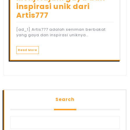
inspirasi unik dari
Artis777
[ad_1] Artis777 adalah seniman berbakat
yang gaya dan inspirasi uniknya…
Read More
Search