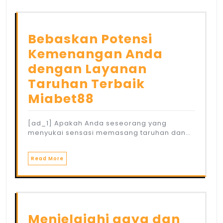
Bebaskan Potensi
Kemenangan Anda
dengan Layanan
Taruhan Terbaik
Miabet88
[ad_1] Apakah Anda seseorang yang
menyukai sensasi memasang taruhan dan…
Read More
Menjelajahi gaya dan