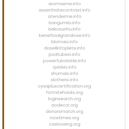
aromaxme.info
asserthatecontrast.info
atenderme.info
bangumiio.info
bekosunhu.info
beneficialgrandiose.info
blomaio.info
dosellinfoplete.info
podtubeio.info
powerfulvolatile.info
qvidsio.info
shumaio.info
slotherio.info
cysapluscertification.org
fortnitehacks.org
loginsearch.org
aodecor.org
donorsmatch.org
nowtimes.org
casinoeing.org