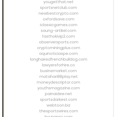
yougetthat.net
sportsnetclub.com
newbestcrypto.com
oxfordsave.com
iclassicgames.com
saung-artikel.com
fasthokivip2.com
observersports.com
cryptominingplus.com
aquinoticiaspe.com
longhairedfrenchbulldog.com
lawyersforhire.co
businemarket.com
matahari88play.net
moneydescriptor.com
youthsmagazine.com
painaidee.net
sportsdarkest.com
webtoon.biz
thesportswires.com
hyungpro.com