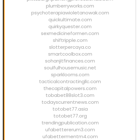
plumberryworks.com
psychoterapiawioletanowak.com
quickultimate.com
quirkyquester.com
sexmedicineformen.com
shiftripple.com
slotterpercaya.co
smartcoolbox.com
sohanjitfinances.com
soulfulhousemusic.net
sparklooms.com
tacticalcontractingllc.com
thecapitalpowers.com
tobabet88slot3.com
todayscurrentnews.com
totobet77.asia
totobet77.org
trendingpublication.com
ufabettererum3.com
ufabettermentm4.com