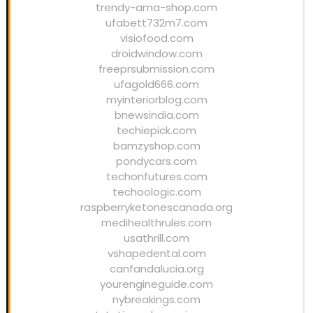
trendy-ama-shop.com
ufabett732m7.com
visiofood.com
droidwindow.com
freeprsubmission.com
ufagold666.com
myinteriorblog.com
bnewsindia.com
techiepick.com
bamzyshop.com
pondycars.com
techonfutures.com
techoologic.com
raspberryketonescanada.org
medihealthrules.com
usathrill.com
vshapedental.com
canfandalucia.org
yourengineguide.com
nybreakings.com