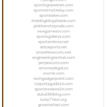
sportingnewsnet.com
sportstime24day.com
sporteslive.com
theblingblingshields.com
pinkfrenchtipnails.com
newgamestv.com
sportsgallerys.com
sportsmirrors.net
datasports.net
atasehirescortu.net
engineeringtechub.com
jerryescorts.com
attorneylegal.co
voomb.com
techgadgetpoint.com
tvsportsguide24.com
sportsreviews24.com
dubai360blog.com
lucky77slot.org
growmefast.com