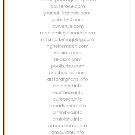
dokteroce.com
journal-francais.com
justintv10.com
lawyerule.com
mediamingleseaco.com
mtsmarketingblog.com
nghekiemtien.com
wasirku.com
tejas24.com
poolturbo.com
prachestait.com
artforafghans.info
airvendio.info
healthexe.info
puretecx.info
tecadvance.info
aminityio.info
amiolahu.info
ampacheme.info
ampullahu.info