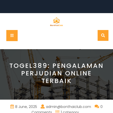
Skip
to
content
Open
Button
TOGEL389: PENGALAMAN
PERJUDIAN ONLINE
TERBAIK
8 June, 2025
admin@bonthaiclub.com
0
Comments
1 category