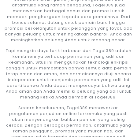
antarmuka yang ramah pengguna, Togel389 juga
menawarkan berbagai bonus dan promosi untuk
memberi penghargaan kepada para pemainnya. Dari
bonus selamat datang untuk pemain baru hingga
promosi berkelanjutan untuk pelanggan yang loyal, ada
banyak peluang untuk meningkatkan bankroll Anda dan
meningkatkan peluang Anda untuk menang besar.
Tapi mungkin daya tarik terbesar dari Togel389 adalah
komitmennya terhadap permainan yang adil dan
keamanan. Situs ini menggunakan teknologi enkripsi
canggih untuk memastikan bahwa semua data pemain
tetap aman dan aman, dan permainannya diuji secara
independen untuk menjamin permainan yang adil. Ini
berarti bahwa Anda dapat mempercayai bahwa uang
Anda aman dan Anda memiliki peluang yang adil untuk
menang ketika Anda bermain di Togel389.
Secara keseluruhan, Togel389 menawarkan
pengalaman perjudian online terkemuka yang pasti
akan menyenangkan bahkan pemain yang paling
cerdas. Dengan berbagai permainan, antarmuka yang
ramah pengguna, promosi yang murah hati, dan
komitmen untuk bermain dan keamanan yang adil,