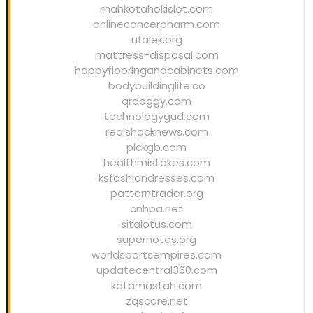
mahkotahokislot.com
onlinecancerpharm.com
ufalek.org
mattress-disposal.com
happyflooringandcabinets.com
bodybuildinglife.co
qrdoggy.com
technologygud.com
realshocknews.com
pickgb.com
healthmistakes.com
ksfashiondresses.com
patterntrader.org
cnhpa.net
sitalotus.com
supernotes.org
worldsportsempires.com
updatecentral360.com
katamastah.com
zqscore.net