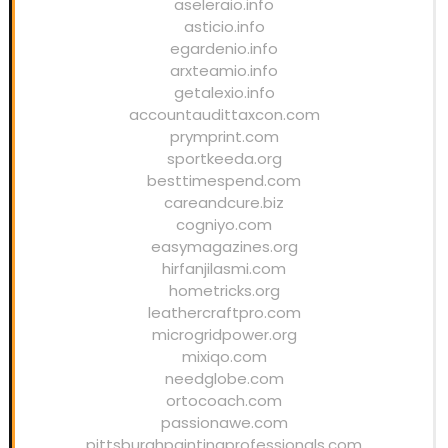
aseleraio.info
asticio.info
egardenio.info
arxteamio.info
getalexio.info
accountaudittaxcon.com
prymprint.com
sportkeeda.org
besttimespend.com
careandcure.biz
cogniyo.com
easymagazines.org
hirfanjilasmi.com
hometricks.org
leathercraftpro.com
microgridpower.org
mixiqo.com
needglobe.com
ortocoach.com
passionawe.com
pittsburghpaintingprofessionals.com