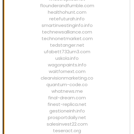
flounderandfumble.com
healthohunt.com
retefuturah.info
smartinvestinginfo.info
technewsalliance.com
technonetmarket.com
tedstanger.net
ufabett732um3.com
uskola.info
wagonpaints.info
waitfornext.com
clearvisionmarketing.co
quantum-code.co
whatnews.me
final-dream.com
finest-replica.net
gestioneinh.info
prosportdaily.net
salesinvest22.com
teseract.org