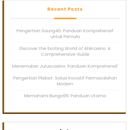
Recent Posts
Pengertian Saung4D: Panduan Komprehensif
untuk Pemula
Discover the Exciting World of Ahlicasino: A
Comprehensive Guide
Menemukan Juruscasino: Panduan Komprehensif
Pengertian Plisbet: Solusi Inovatif Permasalahan
Modern
Memahami Bunga99: Panduan Utama