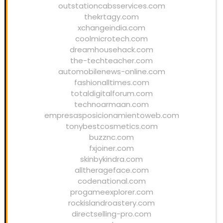
outstationcabsservices.com
thekrtagy.com
xchangeindia.com
coolmicrotech.com
dreamhousehack.com
the-techteacher.com
automobilenews-online.com
fashionalltimes.com
totaldigitalforum.com
technoarmaan.com
empresasposicionamientoweb.com
tonybestcosmetics.com
buzznc.com
fxjoiner.com
skinbykindra.com
alltherageface.com
codenational.com
progameexplorer.com
rockislandroastery.com
directselling-pro.com