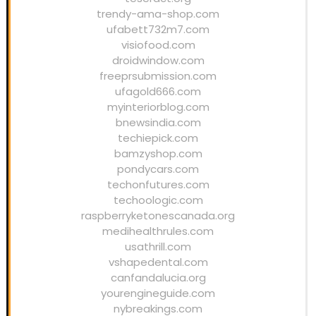
trendy-ama-shop.com
ufabett732m7.com
visiofood.com
droidwindow.com
freeprsubmission.com
ufagold666.com
myinteriorblog.com
bnewsindia.com
techiepick.com
bamzyshop.com
pondycars.com
techonfutures.com
techoologic.com
raspberryketonescanada.org
medihealthrules.com
usathrill.com
vshapedental.com
canfandalucia.org
yourengineguide.com
nybreakings.com