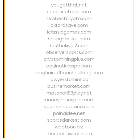
yougetthat.net
sportsnetclub.com
newbestcrypto.com
oxfordsave.com
iclassicgames.com
saung-artikel.com
fasthokivip2.com
observersports.com
cryptominingplus.com
aquinoticiaspe.com
longhairedfrenchbulldog.com
lawyersforhire.co
businemarket.com
matahari88play.net
moneydescriptor.com
youthsmagazine.com
painaidee.net
sportsdarkest.com
webtoon.biz
thesportswires.com