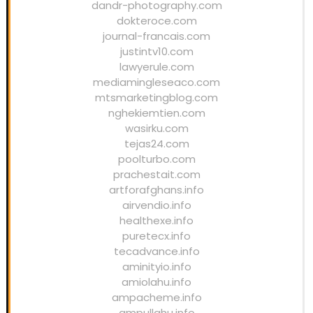
dandr-photography.com
dokteroce.com
journal-francais.com
justintv10.com
lawyerule.com
mediamingleseaco.com
mtsmarketingblog.com
nghekiemtien.com
wasirku.com
tejas24.com
poolturbo.com
prachestait.com
artforafghans.info
airvendio.info
healthexe.info
puretecx.info
tecadvance.info
aminityio.info
amiolahu.info
ampacheme.info
ampullahu.info