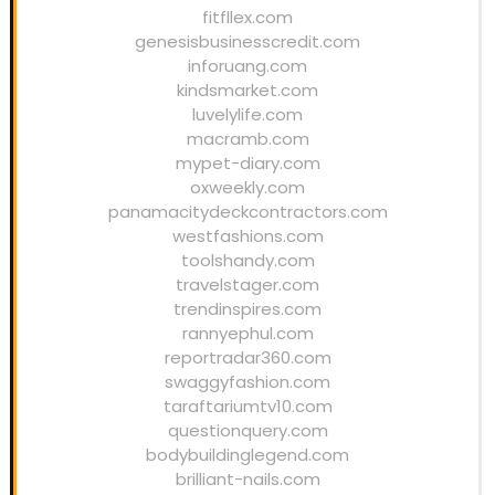
fitfllex.com
genesisbusinesscredit.com
inforuang.com
kindsmarket.com
luvelylife.com
macramb.com
mypet-diary.com
oxweekly.com
panamacitydeckcontractors.com
westfashions.com
toolshandy.com
travelstager.com
trendinspires.com
rannyephul.com
reportradar360.com
swaggyfashion.com
taraftariumtv10.com
questionquery.com
bodybuildinglegend.com
brilliant-nails.com