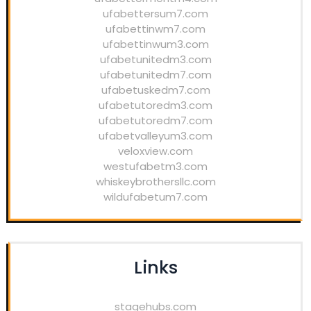
ufabettersum7.com
ufabettinwm7.com
ufabettinwum3.com
ufabetunitedm3.com
ufabetunitedm7.com
ufabetuskedm7.com
ufabetutoredm3.com
ufabetutoredm7.com
ufabetvalleyum3.com
veloxview.com
westufabetm3.com
whiskeybrothersllc.com
wildufabetum7.com
Links
stagehubs.com