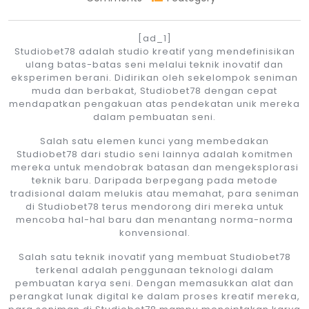
[ad_1]
Studiobet78 adalah studio kreatif yang mendefinisikan
ulang batas-batas seni melalui teknik inovatif dan
eksperimen berani. Didirikan oleh sekelompok seniman
muda dan berbakat, Studiobet78 dengan cepat
mendapatkan pengakuan atas pendekatan unik mereka
dalam pembuatan seni.
Salah satu elemen kunci yang membedakan
Studiobet78 dari studio seni lainnya adalah komitmen
mereka untuk mendobrak batasan dan mengeksplorasi
teknik baru. Daripada berpegang pada metode
tradisional dalam melukis atau memahat, para seniman
di Studiobet78 terus mendorong diri mereka untuk
mencoba hal-hal baru dan menantang norma-norma
konvensional.
Salah satu teknik inovatif yang membuat Studiobet78
terkenal adalah penggunaan teknologi dalam
pembuatan karya seni. Dengan memasukkan alat dan
perangkat lunak digital ke dalam proses kreatif mereka,