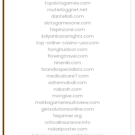
topslotxgames.com
routerloggnet.net
dantella6.com
slotsgamesone.com
hispinzone.com
kalyanbazarnights.com
top-online-casino-usa.com
honghuidoor.com
flowingtravel.com
nineniki.com
brandiospecialists.com
medicalcare7.com
adtennaball.com
nabzah.com
mongive.com
matkagameresultsview.com
getsolutionsonline.com
hispinner.org
criticalinsurance.info
nokariposter.com