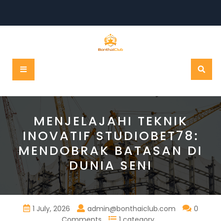
Skip
to
content
Open
Button
MENJELAJAHI TEKNIK
INOVATIF STUDIOBET78:
MENDOBRAK BATASAN DI
DUNIA SENI
1 July, 2026
admin@bonthaiclub.com
0
Comments
1 category