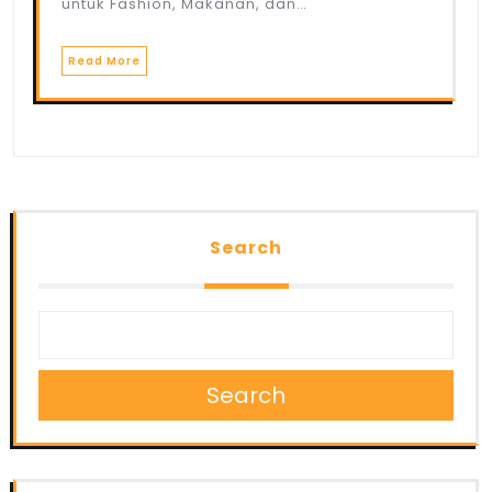
untuk Fashion, Makanan, dan…
Read More
Search
Search