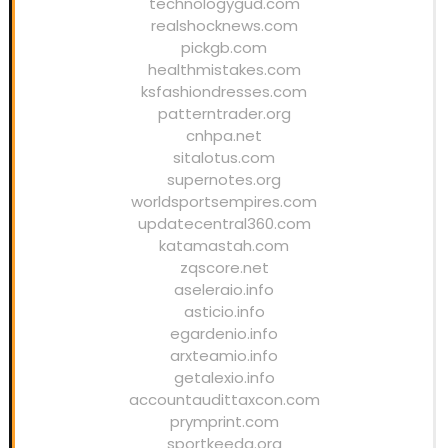
technologygud.com
realshocknews.com
pickgb.com
healthmistakes.com
ksfashiondresses.com
patterntrader.org
cnhpa.net
sitalotus.com
supernotes.org
worldsportsempires.com
updatecentral360.com
katamastah.com
zqscore.net
aseleraio.info
asticio.info
egardenio.info
arxteamio.info
getalexio.info
accountaudittaxcon.com
prymprint.com
sportkeeda.org