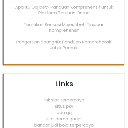
Apa itu Gajibet? Panduan Komprehensif untuk
Platform Taruhan Online
Temukan Sensasi Majestibet: Tinjauan
Komprehensif
Pengertian Saung4D: Panduan Komprehensif
untuk Pemula
Links
link slot terpercaya
situs pkv
adu qq
slot demo gacor
bandar judi bola terpercaya