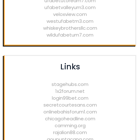
ufabetutoredm7.com
ufabetvalleyum3.com
veloxview.com
westufabetm3.com
whiskeybrothersllc.com
wildufabetum7.com
Links
stagehubs.com
1x2forum.net
login99bet.com
secretcourtesans.com
onlinebahisforum1.com
chicagoheadline.com
camming.org
rajalion88.com
goupuntacana.com