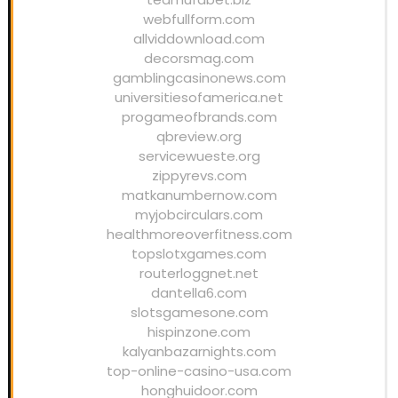
webfullform.com
allviddownload.com
decorsmag.com
gamblingcasinonews.com
universitiesofamerica.net
progameofbrands.com
qbreview.org
servicewueste.org
zippyrevs.com
matkanumbernow.com
myjobcirculars.com
healthmoreoverfitness.com
topslotxgames.com
routerloggnet.net
dantella6.com
slotsgamesone.com
hispinzone.com
kalyanbazarnights.com
top-online-casino-usa.com
honghuidoor.com