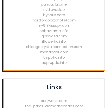
pandaclub.me
flyttevask.io
byhous.com
hartfordplazahotel.com
m-918kissapk.com
nabavkame.info
gakbiasa.com
iflowerhu.info
chicagocrystalconnection.com
imanabadii.com
trilipohu.info
appruptio.info
Links
punjwanis.com
the-parcs-clematiscondos.com