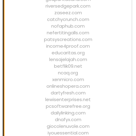
riversedgepark.com
zaseez.com
catchycrunch.com
nofaphub.com
nefertitingalls.com
patsyscreations.com
income4proof.com
educaritas.org
lensajelajah.com
betflik09.net
ncaq.org
xenmicro.com
onlineshopera.com
dartyfresh.com
lewisenterprises.net
pcsoftwarefree.org
dailylinking.com
dnafyx.com
giocolenuvole.com
iyouessential.com