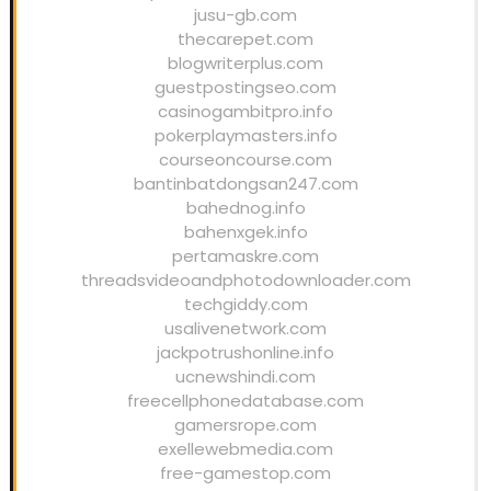
jusu-gb.com
thecarepet.com
blogwriterplus.com
guestpostingseo.com
casinogambitpro.info
pokerplaymasters.info
courseoncourse.com
bantinbatdongsan247.com
bahednog.info
bahenxgek.info
pertamaskre.com
threadsvideoandphotodownloader.com
techgiddy.com
usalivenetwork.com
jackpotrushonline.info
ucnewshindi.com
freecellphonedatabase.com
gamersrope.com
exellewebmedia.com
free-gamestop.com