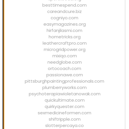
besttimespend.com
careandcure.biz
cogniyo.com
easymagazines.org
hirfanjilasmi.com
hometricks.org
leathercraftpro.com
microgridpower.org
mixiqo.com
needglobe.com
ortocoach.com
passionawe.com
pittsburghpaintingprofessionals.com
plumberryworks.com
psychoterapiawioletanowak.com
quickultimate.com
quirkyquester.com
sexmedicineformen.com
shiftripple.com
slotterpercaya.co