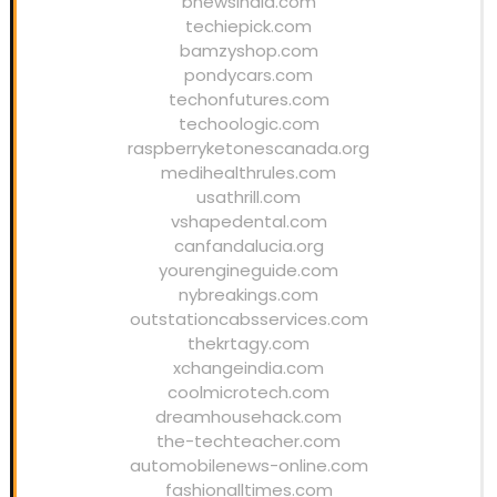
bnewsindia.com
techiepick.com
bamzyshop.com
pondycars.com
techonfutures.com
techoologic.com
raspberryketonescanada.org
medihealthrules.com
usathrill.com
vshapedental.com
canfandalucia.org
yourengineguide.com
nybreakings.com
outstationcabsservices.com
thekrtagy.com
xchangeindia.com
coolmicrotech.com
dreamhousehack.com
the-techteacher.com
automobilenews-online.com
fashionalltimes.com