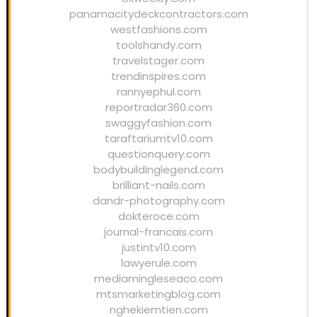
panamacitydeckcontractors.com
westfashions.com
toolshandy.com
travelstager.com
trendinspires.com
rannyephul.com
reportradar360.com
swaggyfashion.com
taraftariumtv10.com
questionquery.com
bodybuildinglegend.com
brilliant-nails.com
dandr-photography.com
dokteroce.com
journal-francais.com
justintv10.com
lawyerule.com
mediamingleseaco.com
mtsmarketingblog.com
nghekiemtien.com