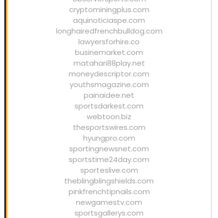
cryptominingplus.com
aquinoticiaspe.com
longhairedfrenchbulldog.com
lawyersforhire.co
businemarket.com
matahari88play.net
moneydescriptor.com
youthsmagazine.com
painaidee.net
sportsdarkest.com
webtoon.biz
thesportswires.com
hyungpro.com
sportingnewsnet.com
sportstime24day.com
sporteslive.com
theblingblingshields.com
pinkfrenchtipnails.com
newgamestv.com
sportsgallerys.com