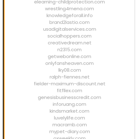
elearning-childprotection.com
wrestling4mena.com
knowledgeforall.info
brand2lastio.com
usadigitalservices.com
socialhoppers.com
creativedream.net
n2315.com
getwebonline.com
onlyfansheaven.com
lky08.com
ralph-fiennes.net
fielder-maximum-discount.net
fitfllex.com
genesisbusinesscredit.com
inforuang.com
kindsmarket.com
luvelylife.com
macramb.com
mypet-diary.com
oxweekly.com