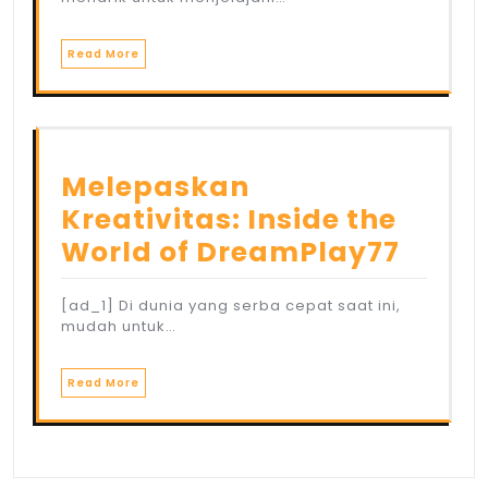
Read More
Melepaskan
Kreativitas: Inside the
World of DreamPlay77
[ad_1] Di dunia yang serba cepat saat ini,
mudah untuk…
Read More