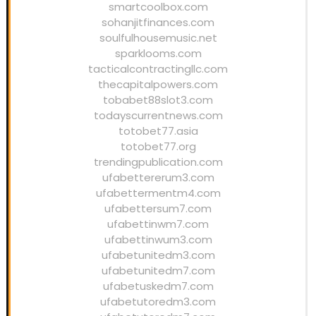
smartcoolbox.com
sohanjitfinances.com
soulfulhousemusic.net
sparklooms.com
tacticalcontractingllc.com
thecapitalpowers.com
tobabet88slot3.com
todayscurrentnews.com
totobet77.asia
totobet77.org
trendingpublication.com
ufabettererum3.com
ufabettermentm4.com
ufabettersum7.com
ufabettinwm7.com
ufabettinwum3.com
ufabetunitedm3.com
ufabetunitedm7.com
ufabetuskedm7.com
ufabetutoredm3.com